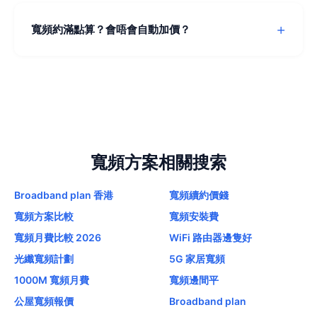
基本方案通常送 WiFi 6 路由器，足夠一般家庭使用。如果
你屋企面積大或有多層，可以考慮自己買 Mesh WiFi 系
寬頻約滿點算？會唔會自動加價？
統。組合計劃嘅贈品有時包含升級版路由器，值得比較。
約滿後如果唔做任何嘢，會自動續約並按正價收費，通常
比優惠期貴 30-50%。建議約滿前 1-2 個月查詢轉台或續
約優惠，通常可以攞到更平嘅價錢。
寬頻方案相關搜索
Broadband plan 香港
寬頻續約價錢
寬頻方案比較
寬頻安裝費
寬頻月費比較 2026
WiFi 路由器邊隻好
光纖寬頻計劃
5G 家居寬頻
1000M 寬頻月費
寬頻邊間平
公屋寬頻報價
Broadband plan