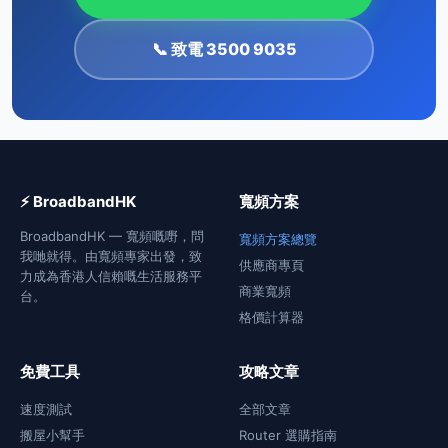
📞 致電 3500 9035
⚡ BroadbandHK
寬頻方案
BroadbandHK — 寬頻嘅嘢，問
寬頻方案總覽
我哋就得。由寬頻專家出發，致
供應商專頁
力成為香港人信賴嘅生活服務平
商業寬頻
台。
格價計算器
免費工具
攻略文章
速度測試
全部文章
搬屋小幫手
Router 選購指南