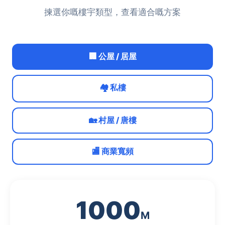
揀選你嘅樓宇類型，查看適合嘅方案
🏢 公屋 / 居屋
🏘️ 私樓
🏡 村屋 / 唐樓
🏬 商業寬頻
1000
M