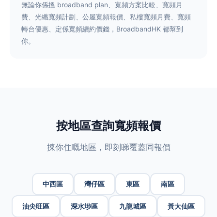
無論你係搵 broadband plan、寬頻方案比較、寬頻月
費、光纖寬頻計劃、公屋寬頻報價、私樓寬頻月費、寬頻
轉台優惠、定係寬頻續約價錢，BroadbandHK 都幫到
你。
按地區查詢寬頻報價
揀你住嘅地區，即刻睇覆蓋同報價
中西區
灣仔區
東區
南區
油尖旺區
深水埗區
九龍城區
黃大仙區