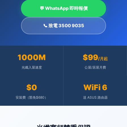
💬 WhatsApp 即時報價
📞 致電 3500 9035
1000M
$99
/月起
光纖入屋速度
公屋/居屋月費
$0
WiFi 6
安裝費（豁免$680）
送 ASUS 路由器