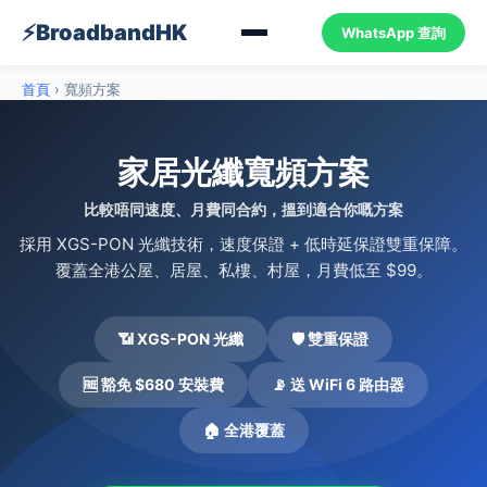
⚡
BroadbandHK
WhatsApp 查詢
首頁
›
寬頻方案
家居光纖寬頻方案
比較唔同速度、月費同合約，搵到適合你嘅方案
採用 XGS-PON 光纖技術，速度保證 + 低時延保證雙重保障。
覆蓋全港公屋、居屋、私樓、村屋，月費低至 $99。
📶 XGS-PON 光纖
🛡️ 雙重保證
🆓 豁免 $680 安裝費
📡 送 WiFi 6 路由器
🏠 全港覆蓋