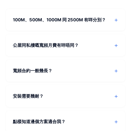
100M、500M、1000M 同 2500M 有咩分別？
100M 適合 1-2 人上網睇片；500M 適合 3-4 人家庭日常
使用；1000M 適合多人同時串流、打機、視訊會議；
公屋同私樓嘅寬頻月費有咩唔同？
2500M 適合對速度有極高要求嘅用戶，例如 4K 串流、大
量下載、多裝置同時使用。
公屋/居屋通常月費較平，因為覆蓋密度高、安裝成本低。
私樓月費一般較高，但選擇更多。村屋因為光纖覆蓋有
寬頻合約一般幾長？
限，部分需要用 5G 家居寬頻。
常見合約期為 24 個月或 36 個月。36 個月合約通常月費
較平，24 個月合約彈性較大。部分供應商亦提供 12 個月
安裝需要幾耐？
短約選擇。
一般由申請到安裝需要 3-7 個工作天。如果大廈已有光纖
設備，安裝過程約 1-2 小時。新大廈或村屋可能需要額外
點樣知道邊個方案適合我？
鋪設光纖，時間會較長。