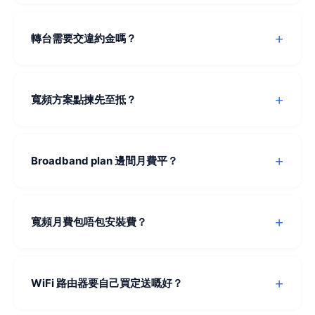
視乎你嘅使用習慣同住戶人數。WhatsApp 你嘅地址俾我
哋，我哋會根據你嘅地區覆蓋同需要，免費推薦適合嘅方
轉台需要交違約金嗎？
案。
如果現有合約未到期就轉台，通常需要支付剩餘月份嘅費
用作為違約金。建議喺約滿前 1-2 個月開始查詢新方案，
寬頻方案點揀先至抵？
約滿後轉台就唔使交違約金。
揀寬頻方案要考慮：1) 你嘅地址有邊間覆蓋；2) 使用人數
同習慣（睇片/打機/在家工作）；3) 合約期長短；4) 有冇
Broadband plan 邊間月費平？
贈品需要（Disney+/Netflix等）。WhatsApp 你嘅地址俾
我哋，免費幫你比較所有可用方案。
1000M 光纖寬頻公屋月費由 $75 起，私樓由 $99 起，視
乎供應商同合約期。長約（36個月）通常較平，短約（12
寬頻月費包唔包安裝費？
個月）彈性較大但月費較高。每間覆蓋唔同，建議根據你
嘅地址查詢邊間有覆蓋再比較。
大部分寬頻方案都豁免安裝費（原價約 $680）。部分方
案亦會送 WiFi 路由器。但要留意某啲短約或特價方案可能
WiFi 路由器要自己買定送嘅好？
需要額外收取安裝費，查詢時記得確認。