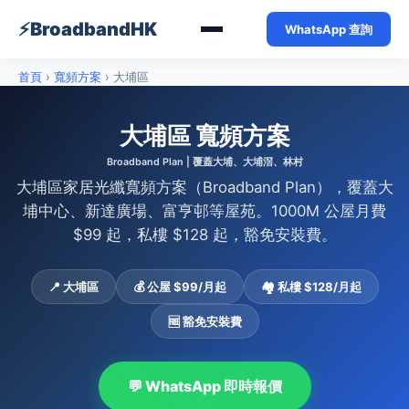
⚡
BroadbandHK
WhatsApp 查詢
首頁
›
寬頻方案
›
大埔區
大埔區 寬頻方案
Broadband Plan | 覆蓋大埔、大埔滘、林村
大埔區家居光纖寬頻方案（Broadband Plan），覆蓋大
埔中心、新達廣場、富亨邨等屋苑。1000M 公屋月費
$99 起，私樓 $128 起，豁免安裝費。
📍 大埔區
💰 公屋 $99/月起
🏘️ 私樓 $128/月起
🆓 豁免安裝費
💬 WhatsApp 即時報價