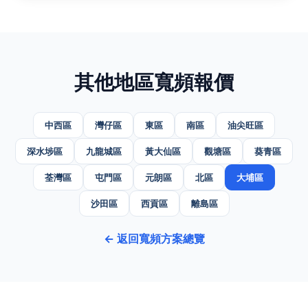
其他地區寬頻報價
中西區
灣仔區
東區
南區
油尖旺區
深水埗區
九龍城區
黃大仙區
觀塘區
葵青區
荃灣區
屯門區
元朗區
北區
大埔區
沙田區
西貢區
離島區
← 返回寬頻方案總覽