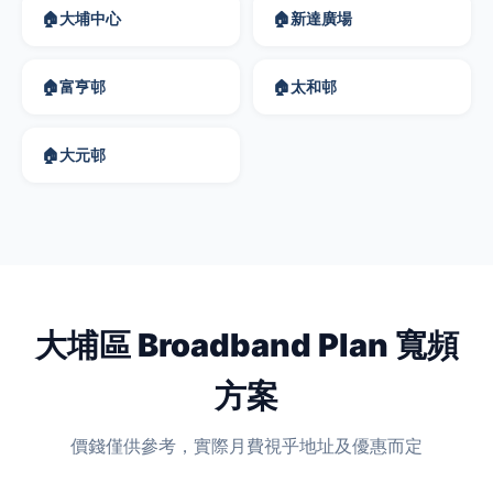
🏠
大埔中心
🏠
新達廣場
🏠
富亨邨
🏠
太和邨
🏠
大元邨
大埔區 Broadband Plan 寬頻
方案
價錢僅供參考，實際月費視乎地址及優惠而定