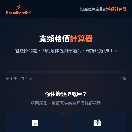
⚡
知識庫
速度測試
格價計算器
BroadbandHK
寬頻格價
計算器
答幾條問題，即刻幫你搵到最適合、最抵嘅寬頻Plan
第 1 步 / 共 4 步
0%
你住邊類型嘅屋？
唔同屋型，覆蓋嘅供應商同價錢都唔同
🏢
🏙️