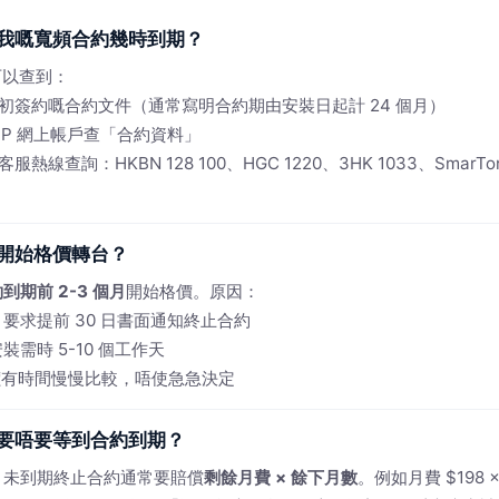
我嘅寬頻合約幾時到期？
可以查到：
初簽約嘅合約文件（通常寫明合約期由安裝日起計 24 個月）
ISP 網上帳戶查「合約資料」
熱線查詢：HKBN 128 100、HGC 1220、3HK 1033、SmarTon
開始格價轉台？
到期前 2-3 個月
開始格價。原因：
SP 要求提前 30 日書面通知終止合約
 安裝需時 5-10 個工作天
價有時間慢慢比較，唔使急急決定
要唔要等到合約到期？
。未到期終止合約通常要賠償
剩餘月費 × 餘下月數
。例如月費 $198 ×