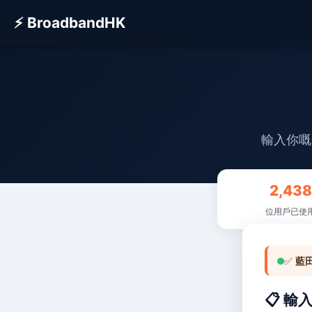
⚡ BroadbandHK
輸入你嘅
2,438
位用戶已使
✅
藍
📋 