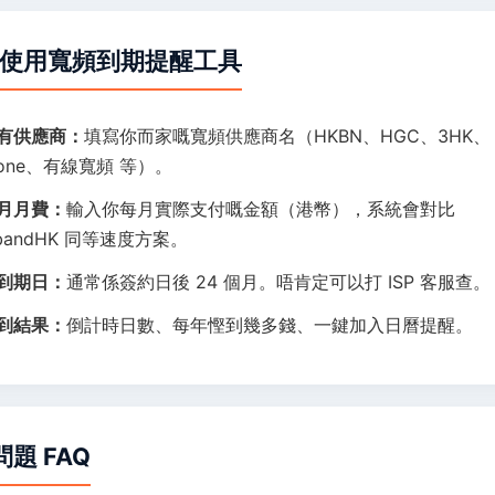
點樣使用寬頻到期提醒工具
有供應商：
填寫你而家嘅寬頻供應商名（HKBN、HGC、3HK、
Tone、有線寬頻 等）。
月月費：
輸入你每月實際支付嘅金額（港幣），系統會對比
dbandHK 同等速度方案。
到期日：
通常係簽約日後 24 個月。唔肯定可以打 ISP 客服查。
到結果：
倒計時日數、每年慳到幾多錢、一鍵加入日曆提醒。
問題 FAQ