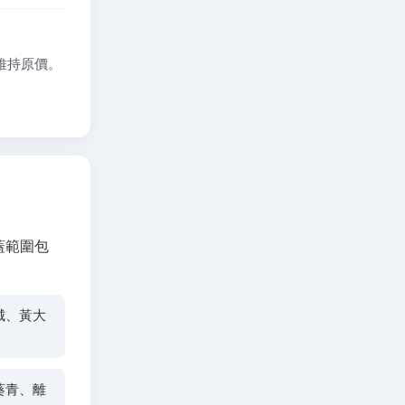
能維持原價。
。
覆蓋範圍包
城、黃大
葵青、離