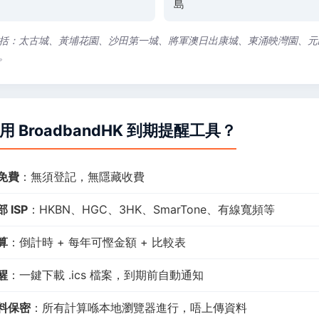
島
括：太古城、黃埔花園、沙田第一城、將軍澳日出康城、東涌映灣園、元朗 
。
解用 BroadbandHK 到期提醒工具？
 免費
：無須登記，無隱藏收費
 ISP
：HKBN、HGC、3HK、SmarTone、有線寬頻等
算
：倒計時 + 每年可慳金額 + 比較表
醒
：一鍵下載 .ics 檔案，到期前自動通知
料保密
：所有計算喺本地瀏覽器進行，唔上傳資料