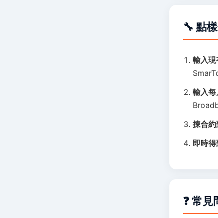
🔧 
輸入現
Smar
輸入每
Broa
揀合約
即時得
❓ 常見