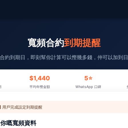
寬頻合約
到期提醒
合約到期日，即刻幫你計算可以慳幾多錢，仲可以加到
$1,440
5⭐
用
平均年慳金額
WhatsApp 口碑
田
用戶完成設定到期提醒
輸入你嘅寬頻資料