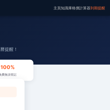
主頁
知識庫
格價計算器
到期提醒
日曆提醒！
100%
免費無須登記