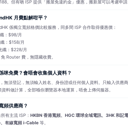
 $1,188。但有啲 ISP 提供「搬屋免違約金」優惠，搬新屋可以考慮申
bandHK 月費點解咁平？
bandHK 係獨立寬頻格價比較服務，同多間 ISP 合作取得優惠價：
光纖：$98/月
光纖：$158/月
 光纖：$228/月
免 Router 費，無隱藏收費。
係咪免費？會唔會收集個人資料？
免費，無須登記，無須輸入姓名、身份證或任何個人資料。只輸入供應
 項資料做計算，全部喺你瀏覽器本地運算，唔會上傳伺服器。
寬頻供應商？
所有主流 ISP：
HKBN 香港寬頻、HGC 環球全域電訊、3HK 和記
e、有線寬頻 i-Cable
等。