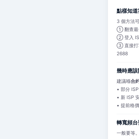
點樣知道
3 個方法
① 翻查最
② 登入 
③ 直接打客服
2688
幾時應該
建議喺
合約
• 部分 I
• 新 ISP
• 提前格
轉寬頻台
一般要等