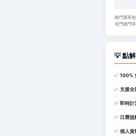
熱門屋苑包
屯門瓏門等
💡 點
✅
100%
✅
支援全部
✅
即時計
✅
日曆提
✅
個人資