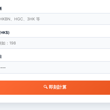
商
HK$)
日
🔍 即刻計算