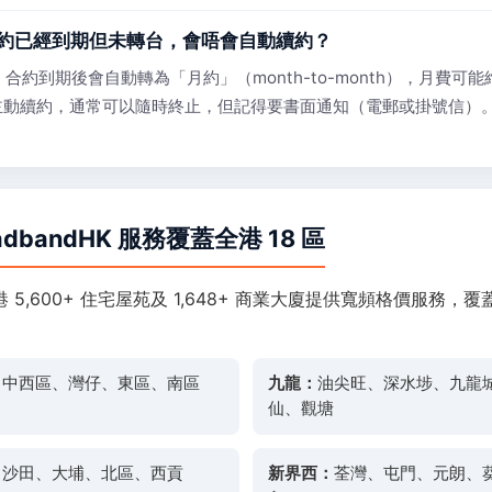
約已經到期但未轉台，會唔會自動續約？
SP 合約到期後會自動轉為「月約」（month-to-month），月費可
主動續約，通常可以隨時終止，但記得要書面通知（電郵或掛號信）
oadbandHK 服務覆蓋全港 18 區
 5,600+ 住宅屋苑及 1,648+ 商業大廈提供寬頻格價服務，
：
中西區、灣仔、東區、南區
九龍：
油尖旺、深水埗、九龍
仙、觀塘
：
沙田、大埔、北區、西貢
新界西：
荃灣、屯門、元朗、