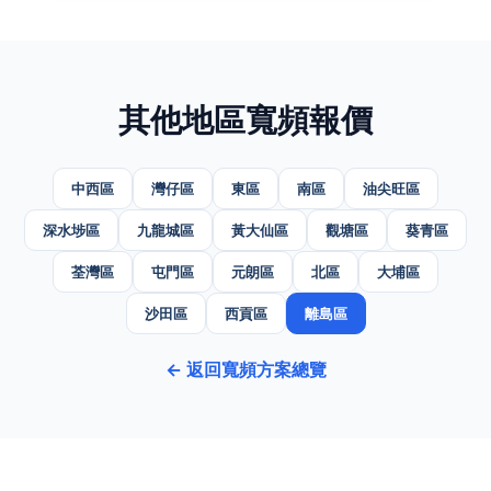
其他地區寬頻報價
中西區
灣仔區
東區
南區
油尖旺區
深水埗區
九龍城區
黃大仙區
觀塘區
葵青區
荃灣區
屯門區
元朗區
北區
大埔區
沙田區
西貢區
離島區
← 返回寬頻方案總覽