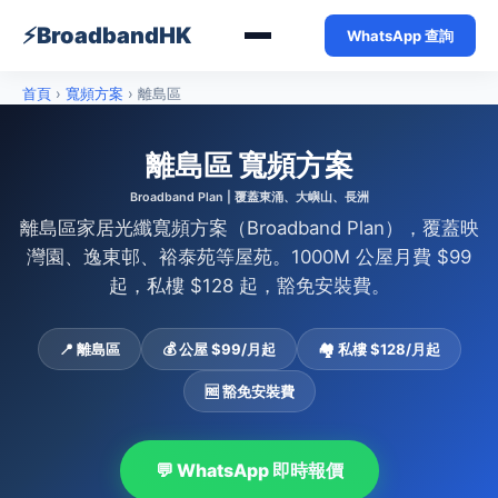
⚡
BroadbandHK
WhatsApp 查詢
首頁
›
寬頻方案
›
離島區
離島區 寬頻方案
Broadband Plan | 覆蓋東涌、大嶼山、長洲
離島區家居光纖寬頻方案（Broadband Plan），覆蓋映
灣園、逸東邨、裕泰苑等屋苑。1000M 公屋月費 $99
起，私樓 $128 起，豁免安裝費。
📍 離島區
💰 公屋 $99/月起
🏘️ 私樓 $128/月起
🆓 豁免安裝費
💬 WhatsApp 即時報價