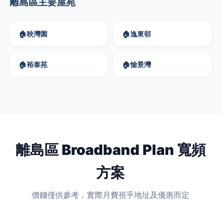
離島區主要屋苑
🏠
映灣園
🏠
逸東邨
🏠
裕泰苑
🏠
愉景灣
離島區 Broadband Plan 寬頻
方案
價錢僅供參考，實際月費視乎地址及優惠而定