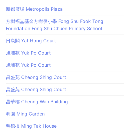
新都廣場 Metropolis Plaza
方樹福堂基金方樹泉小學 Fong Shu Fook Tong
Foundation Fong Shu Chuen Primary School
日康閣 Yat Hong Court
旭埔苑 Yuk Po Court
旭埔苑 Yuk Po Court
昌盛苑 Cheong Shing Court
昌盛苑 Cheong Shing Court
昌華樓 Cheong Wah Building
明園 Ming Garden
明德樓 Ming Tak House