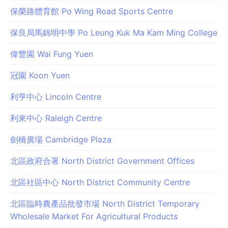
保榮路體育館 Po Wing Road Sports Centre
保良局馬錦明中學 Po Leung Kuk Ma Kam Ming College
偉豐園 Wai Fung Yuen
冠園 Koon Yuen
利亨中心 Lincoln Centre
利來中心 Raleigh Centre
劍橋廣場 Cambridge Plaza
北區政府合署 North District Government Offices
北區社區中心 North District Community Centre
北區臨時農產品批發市場 North District Temporary
Wholesale Market For Agricultural Products