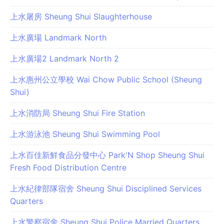
上水屠房 Sheung Shui Slaughterhouse
上水廣場 Landmark North
上水廣場2 Landmark North 2
上水惠州公立學校 Wai Chow Public School (Sheung
Shui)
上水消防局 Sheung Shui Fire Station
上水游泳池 Sheung Shui Swimming Pool
上水百佳新鮮食品分發中心 Park'N Shop Sheung Shui
Fresh Food Distribution Centre
上水紀律部隊宿舍 Sheung Shui Disciplined Services
Quarters
上水警察宿舍 Sheung Shui Police Married Quarters