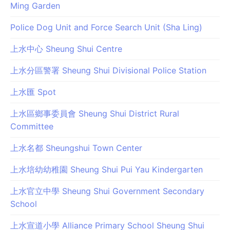
Ming Garden
Police Dog Unit and Force Search Unit (Sha Ling)
上水中心 Sheung Shui Centre
上水分區警署 Sheung Shui Divisional Police Station
上水匯 Spot
上水區鄉事委員會 Sheung Shui District Rural
Committee
上水名都 Sheungshui Town Center
上水培幼幼稚園 Sheung Shui Pui Yau Kindergarten
上水官立中學 Sheung Shui Government Secondary
School
上水宣道小學 Alliance Primary School Sheung Shui