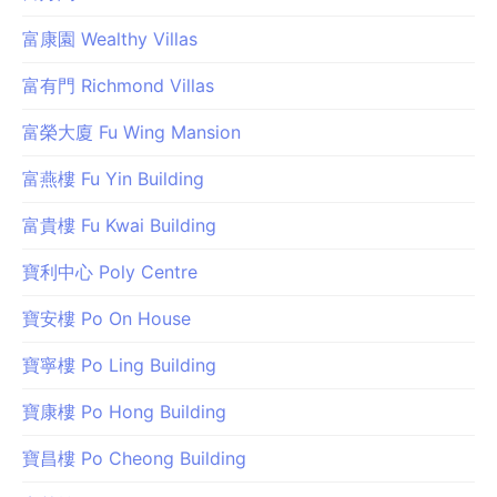
富康園 Wealthy Villas
富有門 Richmond Villas
富榮大廈 Fu Wing Mansion
富燕樓 Fu Yin Building
富貴樓 Fu Kwai Building
寶利中心 Poly Centre
寶安樓 Po On House
寶寧樓 Po Ling Building
寶康樓 Po Hong Building
寶昌樓 Po Cheong Building