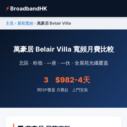
⚡
BroadbandHK
主頁
›
屋苑寬頻
›
萬豪居 Belair Villa
萬豪居 Belair Villa 寬頻月費比較
北區 · 粉嶺 · —座 · —伙 · 全屋苑光纖覆蓋
3
$98
2-4天
間ISP覆蓋
月費起
上門安裝