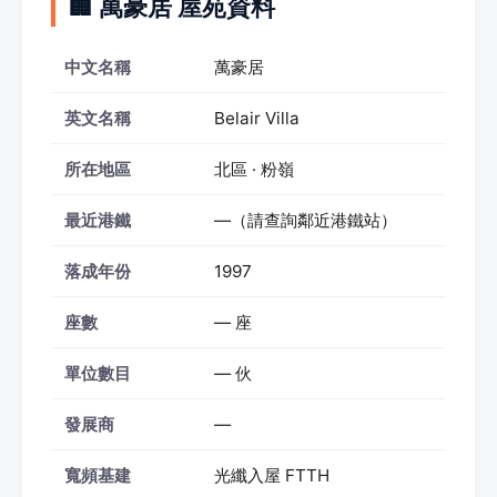
🏢 萬豪居 屋苑資料
中文名稱
萬豪居
英文名稱
Belair Villa
所在地區
北區 · 粉嶺
最近港鐵
—（請查詢鄰近港鐵站）
落成年份
1997
座數
— 座
單位數目
— 伙
發展商
—
寬頻基建
光纖入屋 FTTH