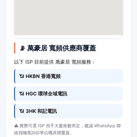
📡 萬豪居 寬頻供應商覆蓋
以下 ISP 目前提供 萬豪居 寬頻服務：
📶
HKBN 香港寬頻
📶
HGC 環球全域電訊
📶
3HK 和記電訊
⚠️ 實際可選 ISP 視乎大廈座數而定，建議 WhatsApp 聯
絡我哋查詢你單位嘅具體覆蓋。