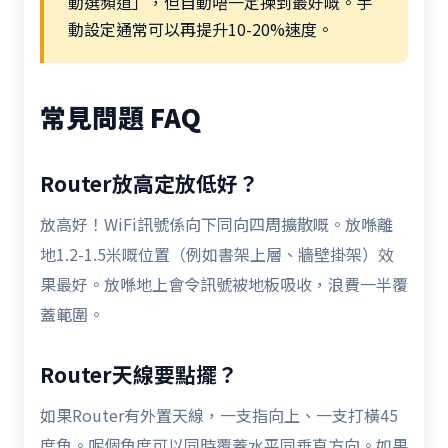
動選頻道」，但自動唔一定揀到最好嘅。手
動設定通常可以再提升10-20%速度。
常見問題 FAQ
Router放高定放低好？
放高好！WiFi訊號係向下同向四周擴散嘅。放喺離
地1.2-1.5米嘅位置（例如書架上層、牆壁掛架）效
果最好。放喺地上會令訊號被地板吸收，浪費一半覆
蓋範圍。
Router天線要點擺？
如果Router有外置天線，一支指向上、一支打橫45
度角。呢個角度可以同時覆蓋水平同垂直方向。如果