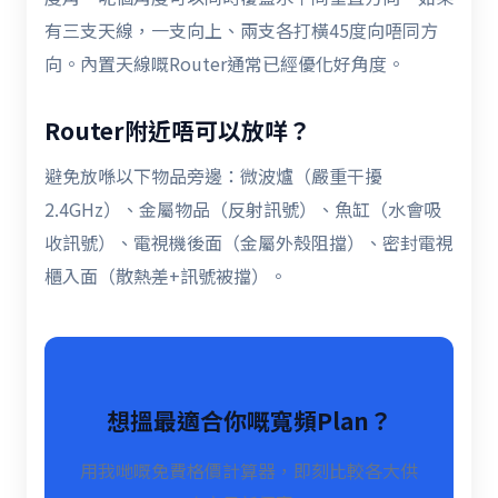
有三支天線，一支向上、兩支各打橫45度向唔同方
向。內置天線嘅Router通常已經優化好角度。
Router附近唔可以放咩？
避免放喺以下物品旁邊：微波爐（嚴重干擾
2.4GHz）、金屬物品（反射訊號）、魚缸（水會吸
收訊號）、電視機後面（金屬外殼阻擋）、密封電視
櫃入面（散熱差+訊號被擋）。
想搵最適合你嘅寬頻Plan？
用我哋嘅免費格價計算器，即刻比較各大供