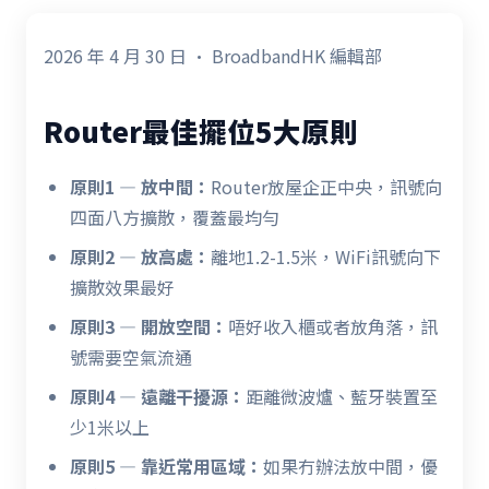
2026 年 4 月 30 日 · BroadbandHK 編輯部
Router最佳擺位5大原則
原則1 — 放中間：
Router放屋企正中央，訊號向
四面八方擴散，覆蓋最均勻
原則2 — 放高處：
離地1.2-1.5米，WiFi訊號向下
擴散效果最好
原則3 — 開放空間：
唔好收入櫃或者放角落，訊
號需要空氣流通
原則4 — 遠離干擾源：
距離微波爐、藍牙裝置至
少1米以上
原則5 — 靠近常用區域：
如果冇辦法放中間，優