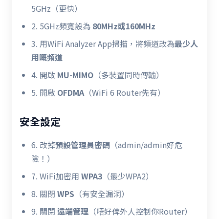
5GHz（更快）
2. 5GHz頻寬設為
80MHz或160MHz
3. 用WiFi Analyzer App掃描，將頻道改為
最少人
用嘅頻道
4. 開啟
MU-MIMO
（多裝置同時傳輸）
5. 開啟
OFDMA
（WiFi 6 Router先有）
安全設定
6. 改掉
預設管理員密碼
（admin/admin好危
險！）
7. WiFi加密用
WPA3
（最少WPA2）
8. 關閉
WPS
（有安全漏洞）
9. 關閉
遠端管理
（唔好俾外人控制你Router）