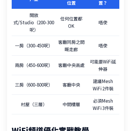
位置
置？
開放
任何位置都
式/Studio（200-300
唔使
OK
呎）
客廳同房之間
一房（300-450呎）
唔使
嘅走廊
可能要WiFi延
兩房（450-600呎）
客廳中央高處
伸器
建議Mesh
三房（600-800呎）
客廳中央
WiFi 2件裝
必須Mesh
村屋（三層）
中間樓層
WiFi 3件裝
WiFi頻道優化實戰教學