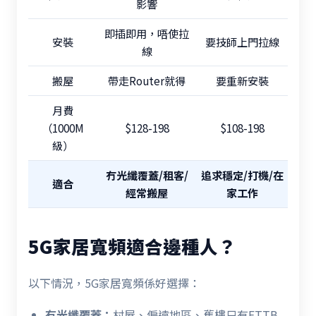
影響
即插即用，唔使拉
安裝
要技師上門拉線
線
搬屋
帶走Router就得
要重新安裝
月費
（1000M
$128-198
$108-198
級）
冇光纖覆蓋/租客/
追求穩定/打機/在
適合
經常搬屋
家工作
5G家居寬頻適合邊種人？
以下情況，5G家居寬頻係好選擇：
冇光纖覆蓋：
村屋、偏遠地區、舊樓只有FTTB