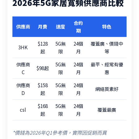
2026年5G家居寬頻供應商比較
合約
供應商
月費
速度
特色
期
$128
5G無
24個
覆蓋廣、價錢中
3HK
起
限
月
等
供應商
5G無
24個
最平、經常有優
$98起
C
限
月
惠
供應商
$158
5G無
24個
網絡質素好
D
起
限
月
$168
5G無
24個
csl
覆蓋最廣
起
限
月
*價錢為2026年Q1參考價，實際因促銷而異