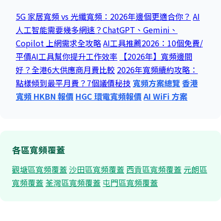
5G 家居寬頻 vs 光纖寬頻：2026年邊個更適合你？
AI
人工智能需要幾多網速？ChatGPT、Gemini、
Copilot 上網需求全攻略
AI工具推薦2026：10個免費/
平價AI工具幫你提升工作效率
【2026年】寬頻邊間
好？全港6大供應商月費比較
2026年寬頻續約攻略：
點樣傾到最平月費？7個議價秘技
寬頻方案總覽
香港
寬頻 HKBN 報價
HGC 環電寬頻報價
AI WiFi 方案
各區寬頻覆蓋
觀塘區寬頻覆蓋
沙田區寬頻覆蓋
西貢區寬頻覆蓋
元朗區
寬頻覆蓋
荃灣區寬頻覆蓋
屯門區寬頻覆蓋