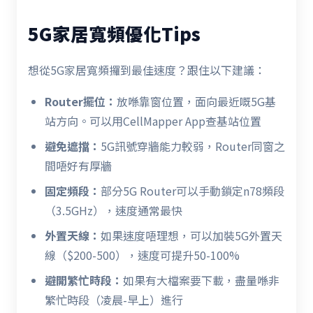
5G家居寬頻優化Tips
想從5G家居寬頻攞到最佳速度？跟住以下建議：
Router擺位：
放喺靠窗位置，面向最近嘅5G基
站方向。可以用CellMapper App查基站位置
避免遮擋：
5G訊號穿牆能力較弱，Router同窗之
間唔好有厚牆
固定頻段：
部分5G Router可以手動鎖定n78頻段
（3.5GHz），速度通常最快
外置天線：
如果速度唔理想，可以加裝5G外置天
線（$200-500），速度可提升50-100%
避開繁忙時段：
如果有大檔案要下載，盡量喺非
繁忙時段（凌晨-早上）進行