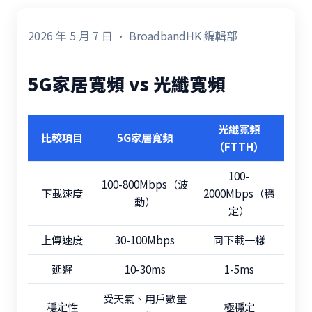
2026 年 5 月 7 日 · BroadbandHK 編輯部
5G家居寬頻 vs 光纖寬頻
光纖寬頻
比較項目
5G家居寬頻
（FTTH）
100-
100-800Mbps（波
下載速度
2000Mbps（穩
動）
定）
上傳速度
30-100Mbps
同下載一樣
延遲
10-30ms
1-5ms
受天氣、用戶數量
穩定性
極穩定