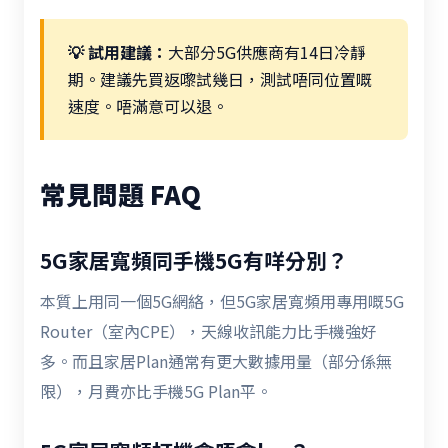
💡 試用建議：
大部分5G供應商有14日冷靜
期。建議先買返嚟試幾日，測試唔同位置嘅
速度。唔滿意可以退。
常見問題 FAQ
5G家居寬頻同手機5G有咩分別？
本質上用同一個5G網絡，但5G家居寬頻用專用嘅5G
Router（室內CPE），天線收訊能力比手機強好
多。而且家居Plan通常有更大數據用量（部分係無
限），月費亦比手機5G Plan平。