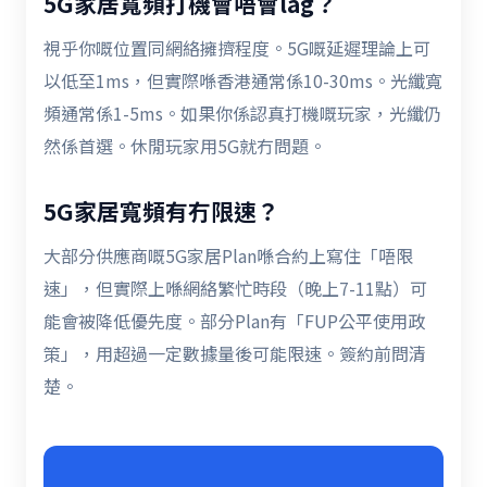
5G家居寬頻打機會唔會lag？
視乎你嘅位置同網絡擁擠程度。5G嘅延遲理論上可
以低至1ms，但實際喺香港通常係10-30ms。光纖寬
頻通常係1-5ms。如果你係認真打機嘅玩家，光纖仍
然係首選。休閒玩家用5G就冇問題。
5G家居寬頻有冇限速？
大部分供應商嘅5G家居Plan喺合約上寫住「唔限
速」，但實際上喺網絡繁忙時段（晚上7-11點）可
能會被降低優先度。部分Plan有「FUP公平使用政
策」，用超過一定數據量後可能限速。簽約前問清
楚。