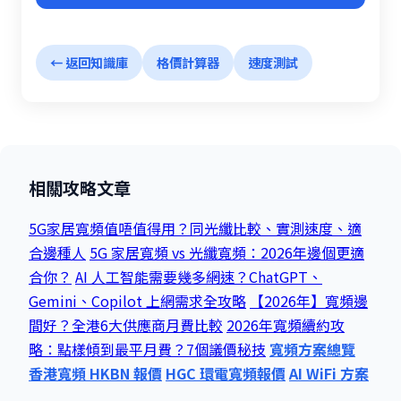
← 返回知識庫
格價計算器
速度測試
相關攻略文章
5G家居寬頻值唔值得用？同光纖比較、實測速度、適
合邊種人
5G 家居寬頻 vs 光纖寬頻：2026年邊個更適
合你？
AI 人工智能需要幾多網速？ChatGPT、
Gemini、Copilot 上網需求全攻略
【2026年】寬頻邊
間好？全港6大供應商月費比較
2026年寬頻續約攻
略：點樣傾到最平月費？7個議價秘技
寬頻方案總覽
香港寬頻 HKBN 報價
HGC 環電寬頻報價
AI WiFi 方案