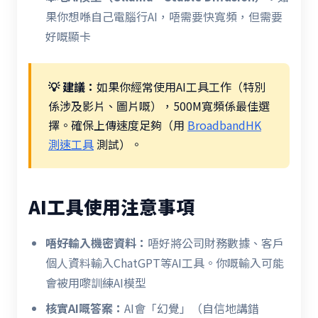
果你想喺自己電腦行AI，唔需要快寬頻，但需要
好嘅顯卡
💡 建議：
如果你經常使用AI工具工作（特別
係涉及影片、圖片嘅），500M寬頻係最佳選
擇。確保上傳速度足夠（用
BroadbandHK
測速工具
測試）。
AI工具使用注意事項
唔好輸入機密資料：
唔好將公司財務數據、客戶
個人資料輸入ChatGPT等AI工具。你嘅輸入可能
會被用嚟訓練AI模型
核實AI嘅答案：
AI會「幻覺」（自信地講錯