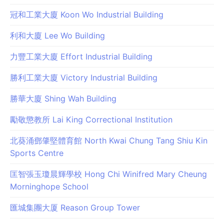
冠和工業大廈 Koon Wo Industrial Building
利和大廈 Lee Wo Building
力豐工業大廈 Effort Industrial Building
勝利工業大廈 Victory Industrial Building
勝華大廈 Shing Wah Building
勵敬懲教所 Lai King Correctional Institution
北葵涌鄧肇堅體育館 North Kwai Chung Tang Shiu Kin
Sports Centre
匡智張玉瓊晨輝學校 Hong Chi Winifred Mary Cheung
Morninghope School
匯城集團大厦 Reason Group Tower