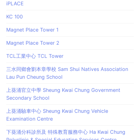
iPLACE
KC 100
Magnet Place Tower 1
Magnet Place Tower 2
TCL工業中心 TCL Tower
三水同鄉會劉本章學校 Sam Shui Natives Association
Lau Pun Cheung School
上葵涌官立中學 Sheung Kwai Chung Government
Secondary School
上葵涌驗車中心 Sheung Kwai Chung Vehicle
Examination Centre
下葵涌分科診所及 特殊教育服務中心 Ha Kwai Chung
Polyclinic & Special Education Services Centre