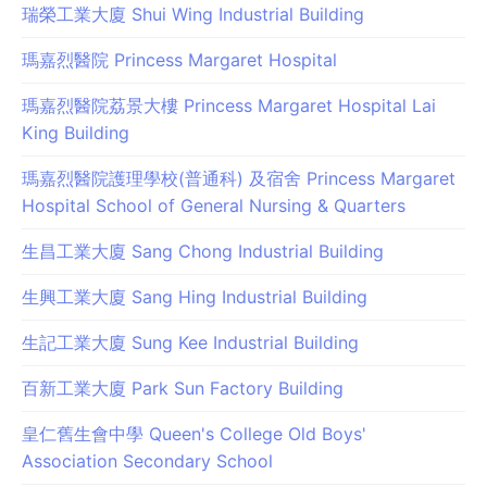
瑞榮工業大廈 Shui Wing Industrial Building
瑪嘉烈醫院 Princess Margaret Hospital
瑪嘉烈醫院荔景大樓 Princess Margaret Hospital Lai
King Building
瑪嘉烈醫院護理學校(普通科) 及宿舍 Princess Margaret
Hospital School of General Nursing & Quarters
生昌工業大廈 Sang Chong Industrial Building
生興工業大廈 Sang Hing Industrial Building
生記工業大廈 Sung Kee Industrial Building
百新工業大廈 Park Sun Factory Building
皇仁舊生會中學 Queen's College Old Boys'
Association Secondary School