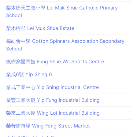
梨木樹天主教小學 Lei Muk Shue Catholic Primary
School
梨木樹邨 Lei Muk Shue Estate
棉紡會中學 Cotton Spinners Association Secondary
School
楓樹窩體育館 Fung Shue Wo Sports Centre
業成6號 Yip Shing 6
業成工業中心 Yip Shing Industrial Centre
業豐工業大廈 Yip Fung Industrial Building
榮來工業大廈 Wing Loi Industrial Building
榮芳街市場 Wing Fong Street Market