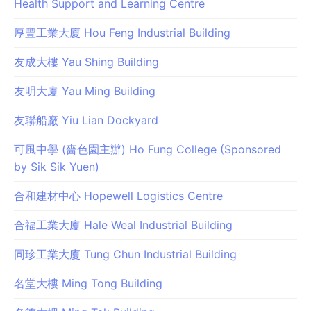
Health Support and Learning Centre
厚豐工業大廈 Hou Feng Industrial Building
友成大樓 Yau Shing Building
友明大廈 Yau Ming Building
友聯船廠 Yiu Lian Dockyard
可風中學 (嗇色園主辦) Ho Fung College (Sponsored
by Sik Sik Yuen)
合和建材中心 Hopewell Logistics Centre
合福工業大廈 Hale Weal Industrial Building
同珍工業大廈 Tung Chun Industrial Building
名堂大樓 Ming Tong Building