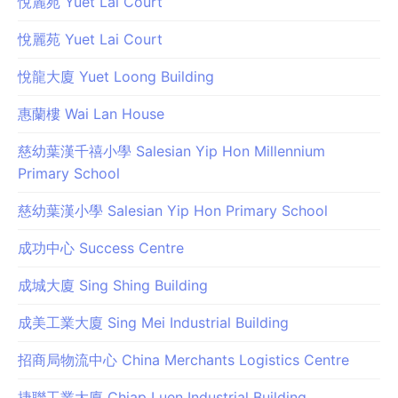
悅麗苑 Yuet Lai Court
悅麗苑 Yuet Lai Court
悅龍大廈 Yuet Loong Building
惠蘭樓 Wai Lan House
慈幼葉漢千禧小學 Salesian Yip Hon Millennium
Primary School
慈幼葉漢小學 Salesian Yip Hon Primary School
成功中心 Success Centre
成城大廈 Sing Shing Building
成美工業大廈 Sing Mei Industrial Building
招商局物流中心 China Merchants Logistics Centre
捷聯工業大廈 Chiap Luen Industrial Building