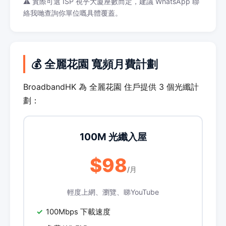
⚠️ 實際可選 ISP 視乎大廈座數而定，建議 WhatsApp 聯
絡我哋查詢你單位嘅具體覆蓋。
💰 全麗花園 寬頻月費計劃
BroadbandHK 為 全麗花園 住戶提供 3 個光纖計
劃：
100M 光纖入屋
$98
/月
輕度上網、瀏覽、睇YouTube
100Mbps 下載速度