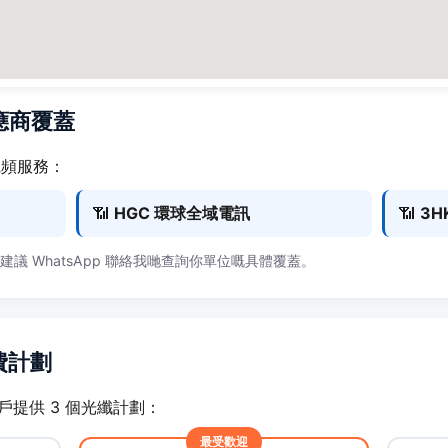
供應商覆蓋
 寬頻服務：
📶
HGC 環球全域電訊
📶
3H
，建議 WhatsApp 聯絡我哋查詢你單位嘅具體覆蓋。
月費計劃
) 住戶提供 3 個光纖計劃：