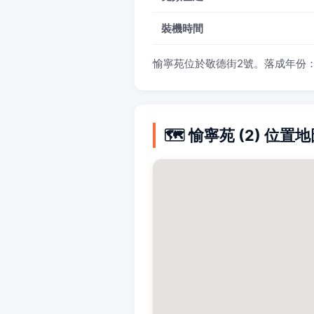
裝機時間
愉寧苑位於敬德街2號。落成年份：196
🗺️ 愉寧苑 (2) 位置