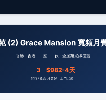
 (2) Grace Mansion 寬頻
香港 · 香港 · —座 · —伙 · 全屋苑光纖覆蓋
3
$98
2-4天
間ISP覆蓋
月費起
上門安裝