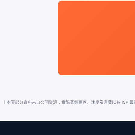
ℹ️ 本頁部分資料來自公開資源，實際寬頻覆蓋、速度及月費以各 ISP 最新公