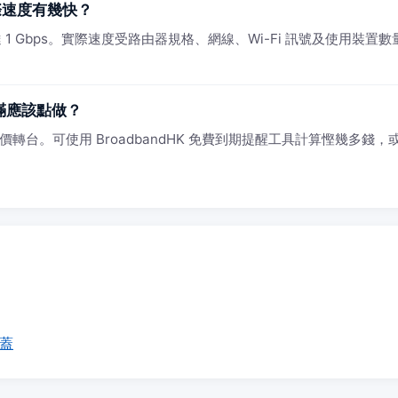
實際速度有幾快？
1 Gbps。實際速度受路由器規格、網線、Wi-Fi 訊號及使用裝置數量影
約滿應該點做？
轉台。可使用 BroadbandHK 免費到期提醒工具計算慳幾多錢，或 Wh
覆蓋