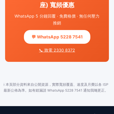
座) 寬頻優惠
WhatsApp 5 分鐘回覆 · 免費格價 · 無任何壓力
推銷
💬 WhatsApp 5228 7541
📞 致電 2330 8372
ℹ️ 本頁部分資料來自公開資源，實際寬頻覆蓋、速度及月費以各 ISP
最新公佈為準。如有錯漏請 WhatsApp 5228 7541 通知我哋更正。