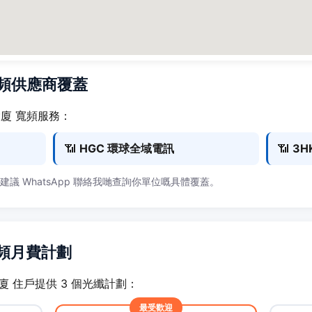
寬頻供應商覆蓋
大廈 寬頻服務：
📶
HGC 環球全域電訊
📶
3H
，建議 WhatsApp 聯絡我哋查詢你單位嘅具體覆蓋。
寬頻月費計劃
業大廈 住戶提供 3 個光纖計劃：