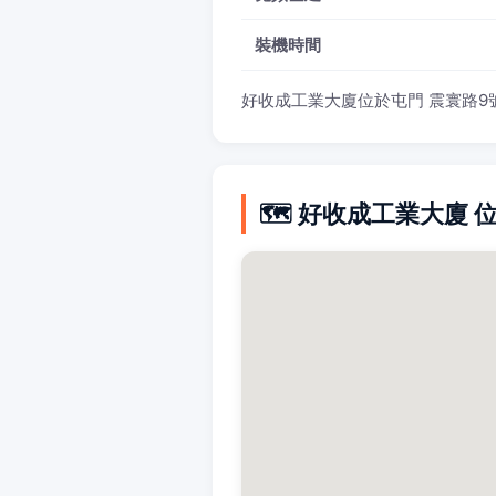
裝機時間
好收成工業大廈位於屯門 震寰路9號
🗺️ 好收成工業大廈 