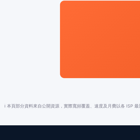
ℹ️ 本頁部分資料來自公開資源，實際寬頻覆蓋、速度及月費以各 ISP 最新公