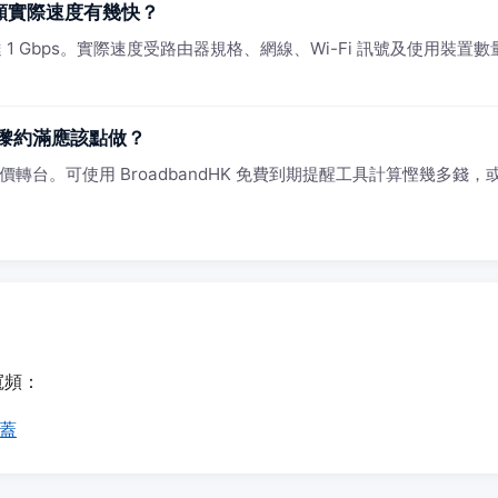
寬頻實際速度有幾快？
1 Gbps。實際速度受路由器規格、網線、Wi-Fi 訊號及使用裝置數量影
嚟約滿應該點做？
價轉台。可使用 BroadbandHK 免費到期提醒工具計算慳幾多錢，或 
寬頻：
覆蓋