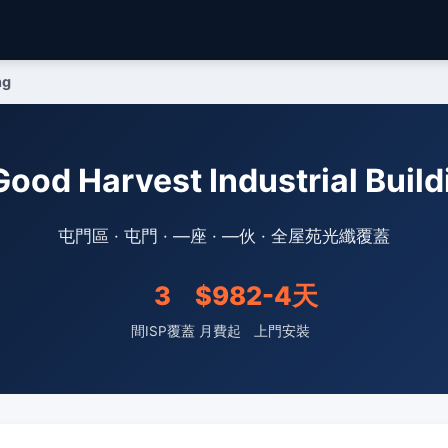
ng
 Harvest Industrial Bu
屯門區 · 屯門 · —座 · —伙 · 全屋苑光纖覆蓋
3
$98
2-4天
間ISP覆蓋
月費起
上門安裝