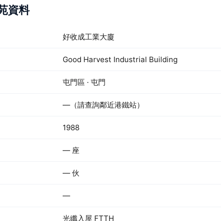
屋苑資料
好收成工業大廈
Good Harvest Industrial Building
屯門區 · 屯門
—（請查詢鄰近港鐵站）
1988
— 座
— 伙
—
光纖入屋 FTTH