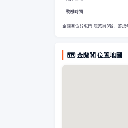
裝機時間
金蘭閣位於屯門 鹿苑街3號。落成年份
🗺️ 金蘭閣 位置地圖