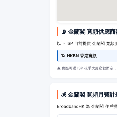
📡 金蘭閣 寬頻供應
以下 ISP 目前提供 金蘭閣 寬頻
📶
HKBN 香港寬頻
⚠️ 實際可選 ISP 視乎大廈座數而定
💰 金蘭閣 寬頻月費計
BroadbandHK 為 金蘭閣 住