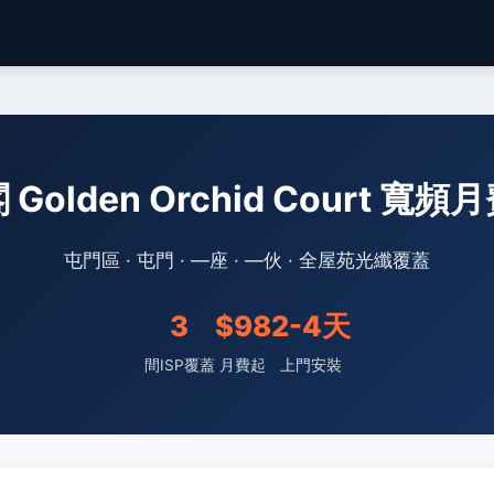
Golden Orchid Court 寬
屯門區 · 屯門 · —座 · —伙 · 全屋苑光纖覆蓋
3
$98
2-4天
間ISP覆蓋
月費起
上門安裝