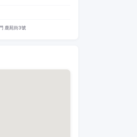
門 鹿苑街3號