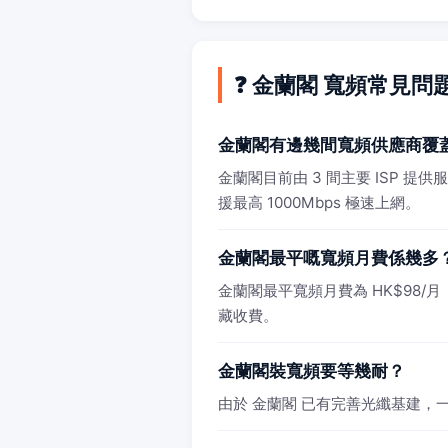
❓ 金蘭閣 寬頻常見問
金蘭閣有邊幾間寬頻供應商覆
金蘭閣目前由 3 間主要 ISP 提
援最高 1000Mbps 極速上網。
金蘭閣最平嘅寬頻月費係幾多
金蘭閣最平寬頻月費為 HK$98/月（10
藏收費。
金蘭閣裝寬頻要等幾耐？
由於 金蘭閣 已有完善光纖基建，一般 