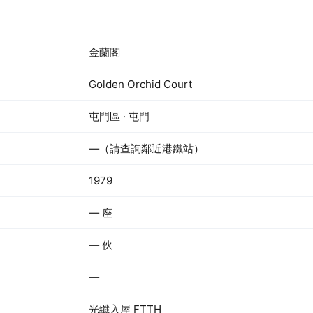
金蘭閣
Golden Orchid Court
屯門區 · 屯門
—（請查詢鄰近港鐵站）
1979
— 座
— 伙
—
光纖入屋 FTTH