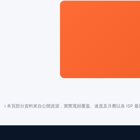
ℹ️ 本頁部分資料來自公開資源，實際寬頻覆蓋、速度及月費以各 ISP 最新公