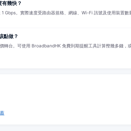
速度有幾快？
1 Gbps。實際速度受路由器規格、網線、Wi-Fi 訊號及使用裝置數量影
該點做？
轉台。可使用 BroadbandHK 免費到期提醒工具計算慳幾多錢，或 W
覆蓋