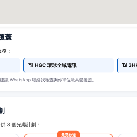
商覆蓋
服務：
📶
HGC 環球全域電訊
📶
3H
，建議 WhatsApp 聯絡我哋查詢你單位嘅具體覆蓋。
劃
戶提供 3 個光纖計劃：