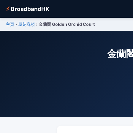
⚡
BroadbandHK
主頁
›
屋苑寬頻
›
金蘭閣 Golden Orchid Court
金蘭閣 