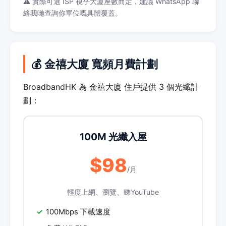
⚠️ 實際可選 ISP 視乎大廈座數而定，建議 WhatsApp 聯
絡我哋查詢你單位嘅具體覆蓋。
💰 金禧大廈 寬頻月費計劃
BroadbandHK 為 金禧大廈 住戶提供 3 個光纖計
劃：
100M 光纖入屋
$98
/月
輕度上網、瀏覽、睇YouTube
100Mbps 下載速度