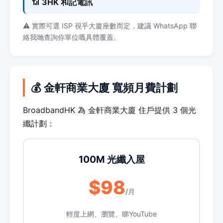
📶
3HK 和記電訊
⚠️ 實際可選 ISP 視乎大廈座數而定，建議 WhatsApp 聯
絡我哋查詢你單位嘅具體覆蓋。
💰 金軒商業大廈 寬頻月費計劃
BroadbandHK 為 金軒商業大廈 住戶提供 3 個光
纖計劃：
100M 光纖入屋
$98
/月
輕度上網、瀏覽、睇YouTube