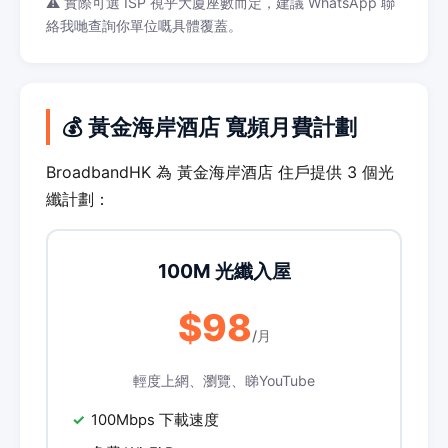
⚠️ 實際可選 ISP 視乎大廈座數而定，建議 WhatsApp 聯
絡我哋查詢你單位嘅具體覆蓋。
💰 黃金海岸酒店 寬頻月費計劃
BroadbandHK 為 黃金海岸酒店 住戶提供 3 個光
纖計劃：
100M 光纖入屋
$98
/月
輕度上網、瀏覽、睇YouTube
100Mbps 下載速度