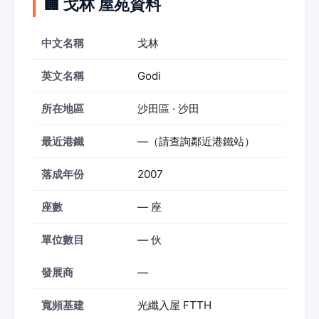
🏢 戈林 屋苑資料
中文名稱
戈林
英文名稱
Godi
所在地區
沙田區 · 沙田
最近港鐵
—（請查詢鄰近港鐵站）
落成年份
2007
座數
— 座
單位數目
— 伙
發展商
—
寬頻基建
光纖入屋 FTTH