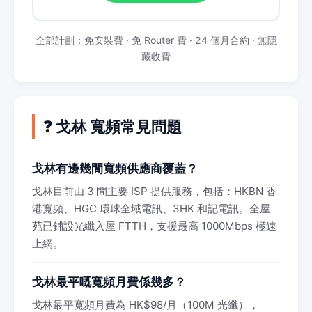
全部計劃：免安裝費 · 免 Router 費 · 24 個月合約 · 無隱
藏收費
❓ 戈林 寬頻常見問題
戈林有邊幾間寬頻供應商覆蓋？
戈林目前由 3 間主要 ISP 提供服務，包括：HKBN 香
港寬頻、HGC 環球全域電訊、3HK 和記電訊。全屋
苑已鋪設光纖入屋 FTTH，支援最高 1000Mbps 極速
上網。
戈林最平嘅寬頻月費係幾多？
戈林最平寬頻月費為 HK$98/月（100M 光纖），