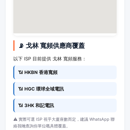
📡 戈林 寬頻供應商覆蓋
以下 ISP 目前提供 戈林 寬頻服務：
📶
HKBN 香港寬頻
📶
HGC 環球全域電訊
📶
3HK 和記電訊
⚠️ 實際可選 ISP 視乎大廈座數而定，建議 WhatsApp 聯
絡我哋查詢你單位嘅具體覆蓋。