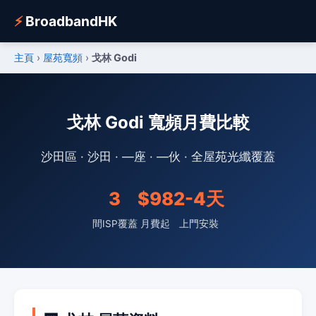
⚡
BroadbandHK
主頁
›
屋苑寬頻
›
戈林 Godi
戈林 Godi 寬頻月費比較
沙田區 · 沙田 · —座 · —伙 · 全屋苑光纖覆蓋
3
$98
2-4天
間ISP覆蓋
月費起
上門安裝