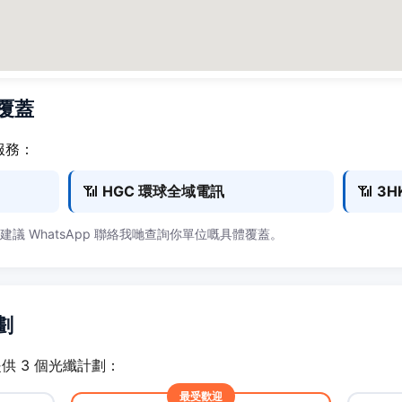
商覆蓋
服務：
📶
HGC 環球全域電訊
📶
3H
，建議 WhatsApp 聯絡我哋查詢你單位嘅具體覆蓋。
劃
戶提供 3 個光纖計劃：