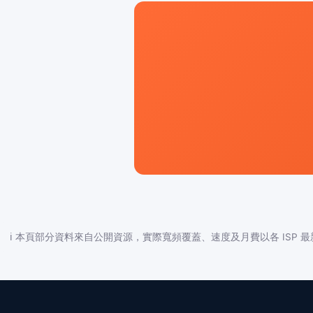
ℹ️ 本頁部分資料來自公開資源，實際寬頻覆蓋、速度及月費以各 ISP 最新公