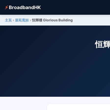
⚡
BroadbandHK
主頁
›
屋苑寬頻
›
恒輝樓 Glorious Building
恒輝