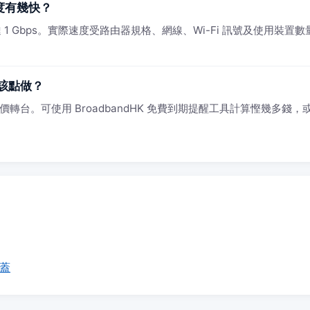
速度有幾快？
1 Gbps。實際速度受路由器規格、網線、Wi-Fi 訊號及使用裝置數量影
該點做？
轉台。可使用 BroadbandHK 免費到期提醒工具計算慳幾多錢，或 W
覆蓋