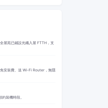
。全屋苑已鋪設光纖入屋 FTTH，支
免安裝費、送 Wi-Fi Router，無隱
1 預約裝機時段。