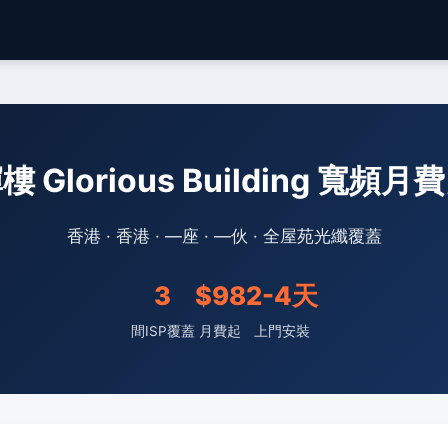
樓 Glorious Building 寬頻月
香港 · 香港 · —座 · —伙 · 全屋苑光纖覆蓋
3
$98
2-4天
間ISP覆蓋
月費起
上門安裝