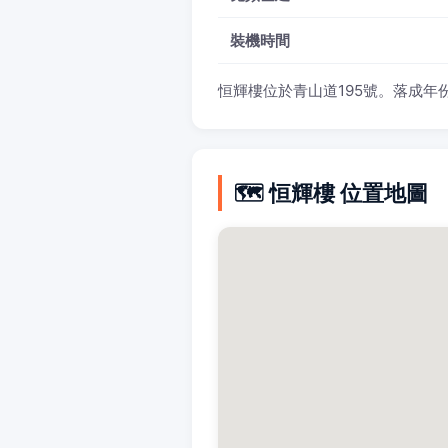
裝機時間
恒輝樓位於青山道195號。落成年份：
🗺️ 恒輝樓 位置地圖