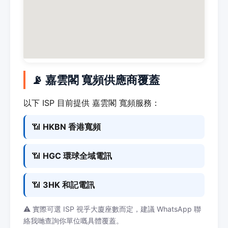
📡 嘉雲閣 寬頻供應商覆蓋
以下 ISP 目前提供 嘉雲閣 寬頻服務：
📶
HKBN 香港寬頻
📶
HGC 環球全域電訊
📶
3HK 和記電訊
⚠️ 實際可選 ISP 視乎大廈座數而定，建議 WhatsApp 聯
絡我哋查詢你單位嘅具體覆蓋。