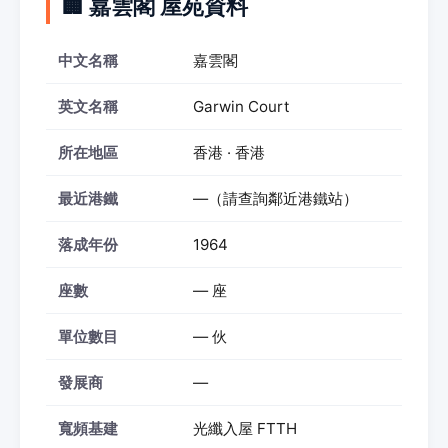
🏢 嘉雲閣 屋苑資料
中文名稱
嘉雲閣
英文名稱
Garwin Court
所在地區
香港 · 香港
最近港鐵
—（請查詢鄰近港鐵站）
落成年份
1964
座數
— 座
單位數目
— 伙
發展商
—
寬頻基建
光纖入屋 FTTH