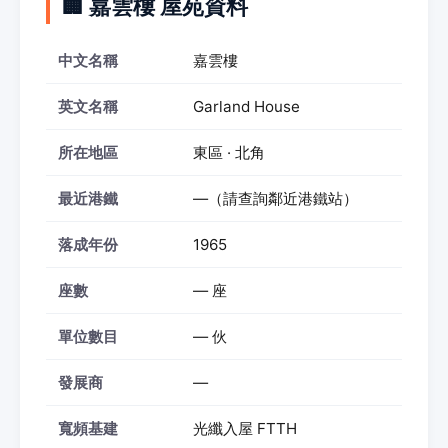
🏢 嘉雲樓 屋苑資料
中文名稱
嘉雲樓
英文名稱
Garland House
所在地區
東區 · 北角
最近港鐵
—（請查詢鄰近港鐵站）
落成年份
1965
座數
— 座
單位數目
— 伙
發展商
—
寬頻基建
光纖入屋 FTTH