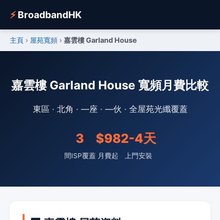
⚡
BroadbandHK
主頁
›
屋苑寬頻
›
嘉雲樓 Garland House
嘉雲樓 Garland House 寬頻月費比較
東區 · 北角 · —座 · —伙 · 全屋苑光纖覆蓋
3
$98
2-4天
間ISP覆蓋
月費起
上門安裝