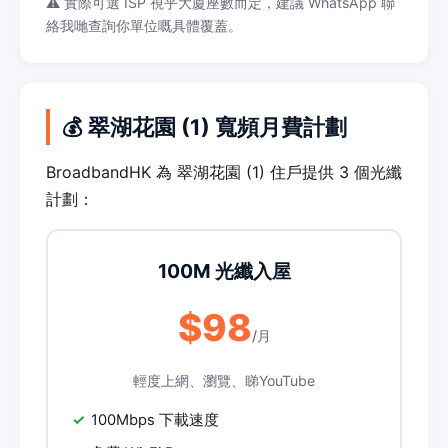
⚠️ 實際可選 ISP 視乎大廈座數而定，建議 WhatsApp 聯
絡我哋查詢你單位嘅具體覆蓋。
💰 翠湖花園 (1) 寬頻月費計劃
BroadbandHK 為 翠湖花園 (1) 住戶提供 3 個光纖
計劃：
100M 光纖入屋
$98
/月
輕度上網、瀏覽、睇YouTube
100Mbps 下載速度