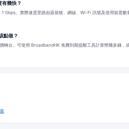
速度有幾快？
1 Gbps。實際速度受路由器規格、網線、Wi-Fi 訊號及使用裝置數量影
該點做？
轉台。可使用 BroadbandHK 免費到期提醒工具計算慳幾多錢，或 W
覆蓋