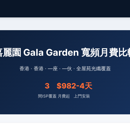
麗園 Gala Garden 寬頻月費
香港 · 香港 · —座 · —伙 · 全屋苑光纖覆蓋
3
$98
2-4天
間ISP覆蓋
月費起
上門安裝