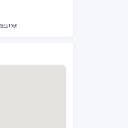
邊道19號