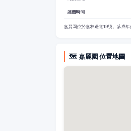
裝機時間
嘉麗園位於嘉林邊道19號。落成年份：
🗺️ 嘉麗園 位置地圖