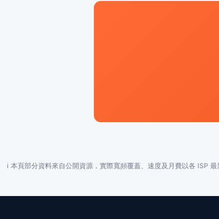
ℹ️ 本頁部分資料來自公開資源，實際寬頻覆蓋、速度及月費以各 ISP 最新公