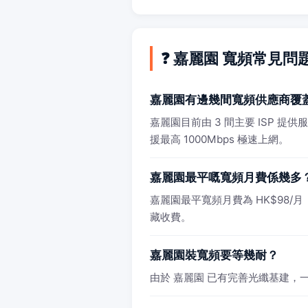
❓ 嘉麗園 寬頻常見問
嘉麗園有邊幾間寬頻供應商覆
嘉麗園目前由 3 間主要 ISP 提
援最高 1000Mbps 極速上網。
嘉麗園最平嘅寬頻月費係幾多
嘉麗園最平寬頻月費為 HK$98/月（10
藏收費。
嘉麗園裝寬頻要等幾耐？
由於 嘉麗園 已有完善光纖基建，一般 