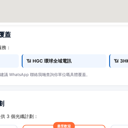
商覆蓋
服務：
📶
HGC 環球全域電訊
📶
3H
，建議 WhatsApp 聯絡我哋查詢你單位嘅具體覆蓋。
劃
戶提供 3 個光纖計劃：