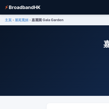
⚡
BroadbandHK
主頁
›
屋苑寬頻
›
嘉麗園 Gala Garden
嘉