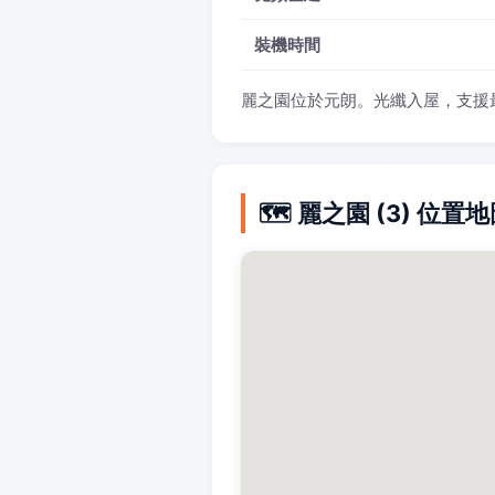
裝機時間
麗之園位於元朗。光纖入屋，支援最高 1
🗺️ 麗之園 (3) 位置