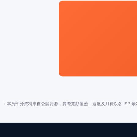
ℹ️ 本頁部分資料來自公開資源，實際寬頻覆蓋、速度及月費以各 ISP 最新公