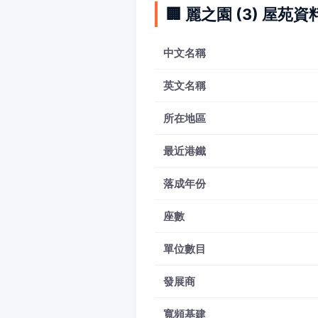
🏢 麗之園 (3) 屋苑資
中文名稱
英文名稱
所在地區
最近港鐵
落成年份
座數
單位數目
發展商
寬頻基建