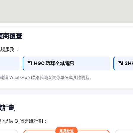
供應商覆蓋
 寬頻服務：
📶
HGC 環球全域電訊
📶
3H
，建議 WhatsApp 聯絡我哋查詢你單位嘅具體覆蓋。
月費計劃
) 住戶提供 3 個光纖計劃：