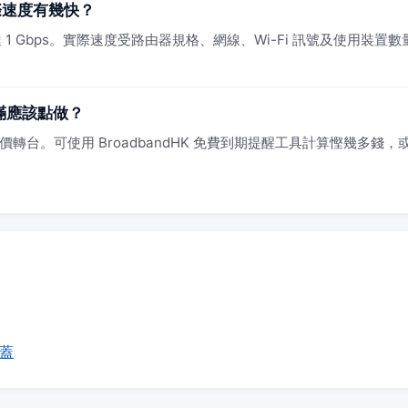
實際速度有幾快？
1 Gbps。實際速度受路由器規格、網線、Wi-Fi 訊號及使用裝置數量影
約滿應該點做？
轉台。可使用 BroadbandHK 免費到期提醒工具計算慳幾多錢，或 Wh
覆蓋