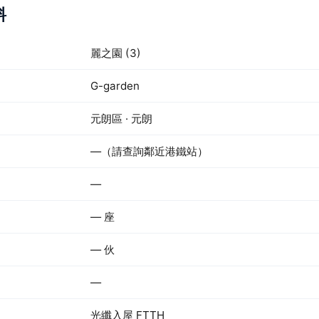
料
麗之園 (3)
G-garden
元朗區 · 元朗
—（請查詢鄰近港鐵站）
—
— 座
— 伙
—
光纖入屋 FTTH