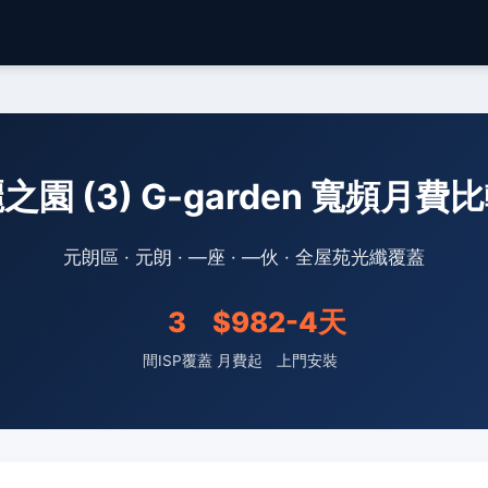
之園 (3) G-garden 寬頻月費
元朗區 · 元朗 · —座 · —伙 · 全屋苑光纖覆蓋
3
$98
2-4天
間ISP覆蓋
月費起
上門安裝