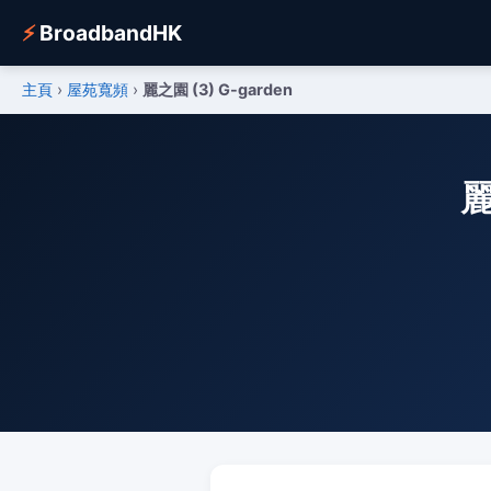
⚡
BroadbandHK
主頁
›
屋苑寬頻
›
麗之園 (3) G-garden
麗