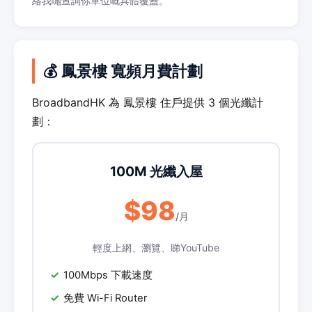
絡我哋查詢你單位嘅具體覆蓋。
💰 鳳景樓 寬頻月費計劃
BroadbandHK 為 鳳景樓 住戶提供 3 個光纖計
劃：
100M 光纖入屋
$98
/月
輕度上網、瀏覽、睇YouTube
100Mbps 下載速度
免費 Wi-Fi Router