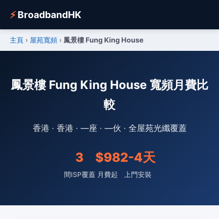
⚡
BroadbandHK
主頁
›
屋苑寬頻
›
鳳景樓 Fung King House
鳳景樓 Fung King House 寬頻月費比
較
香港 · 香港 · —座 · —伙 · 全屋苑光纖覆蓋
3
$98
2-4天
間ISP覆蓋
月費起
上門安裝