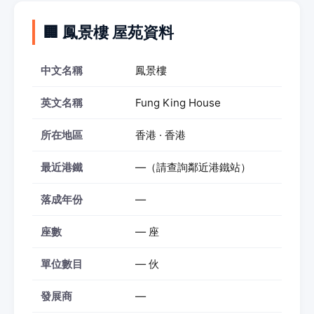
🏢 鳳景樓 屋苑資料
中文名稱
鳳景樓
英文名稱
Fung King House
所在地區
香港 · 香港
最近港鐵
—（請查詢鄰近港鐵站）
落成年份
—
座數
— 座
單位數目
— 伙
發展商
—