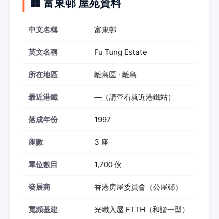
🏢 富東邨 屋苑資料
中文名稱
富東邨
英文名稱
Fu Tung Estate
所在地區
離島區 · 離島
最近港鐵
—（請查看就近港鐵站）
落成年份
1997
座數
3 座
單位數目
1,700 伙
發展商
香港房屋委員會（公屋邨）
寬頻基建
光纖入屋 FTTH（和諧一型）