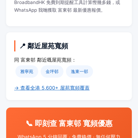
BroadbandHK 免費到期提醒工具計算慳幾多錢，或
WhatsApp 我哋獲取 富東邨 最新優惠報價。
📍 鄰近屋苑寬頻
同 富東邨 鄰近嘅屋苑寬頻：
雅寧苑
金坪邨
逸東一邨
→ 查看全港 5,600+ 屋苑寬頻覆蓋
📞 即刻查 富東邨 寬頻優惠
WhatsApp 5 分鐘回覆 · 免費格價 · 無任何壓力