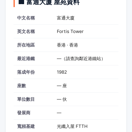
🏢 富通大廈 屋苑資料
中文名稱
富通大廈
英文名稱
Fortis Tower
所在地區
香港 · 香港
最近港鐵
—（請查詢鄰近港鐵站）
落成年份
1982
座數
— 座
單位數目
— 伙
發展商
—
寬頻基建
光纖入屋 FTTH