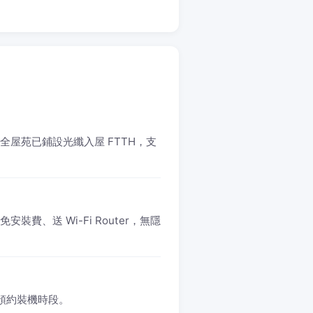
。全屋苑已鋪設光纖入屋 FTTH，支
免安裝費、送 Wi-Fi Router，無隱
1 預約裝機時段。