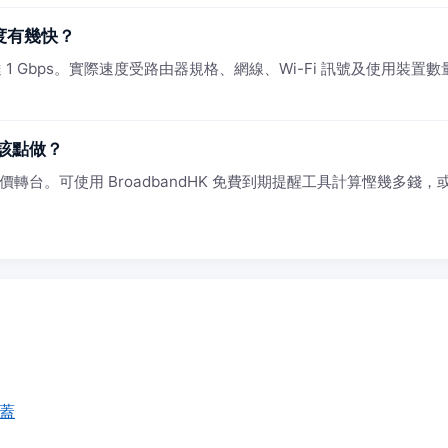
速度有幾快？
1 Gbps。實際速度受路由器規格、網線、Wi-Fi 訊號及使用裝置數量影
該點做？
轉台。可使用 BroadbandHK 免費到期提醒工具計算慳幾多錢，或 W
覆蓋