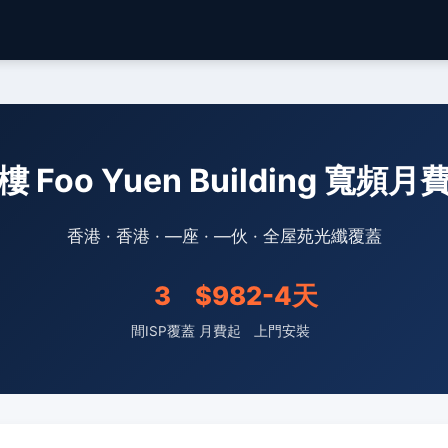
 Foo Yuen Building 寬頻
香港 · 香港 · —座 · —伙 · 全屋苑光纖覆蓋
3
$98
2-4天
間ISP覆蓋
月費起
上門安裝