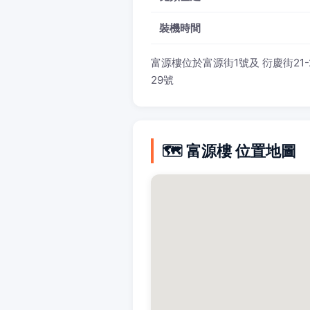
裝機時間
富源樓位於富源街1號及 衍慶街21-
29號
🗺️ 富源樓 位置地圖