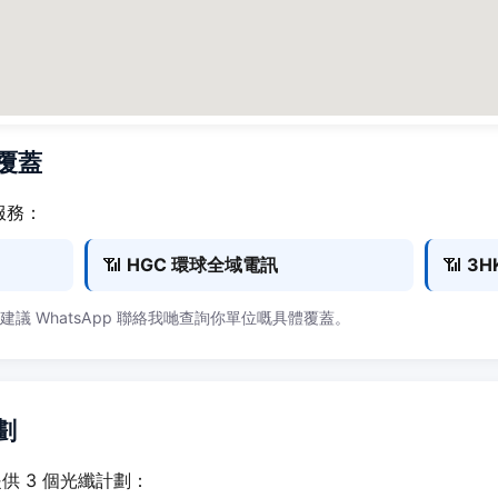
商覆蓋
服務：
📶
HGC 環球全域電訊
📶
3H
，建議 WhatsApp 聯絡我哋查詢你單位嘅具體覆蓋。
劃
戶提供 3 個光纖計劃：