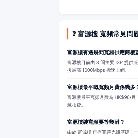
❓ 富源樓 寬頻常見問
富源樓有邊幾間寬頻供應商覆
富源樓目前由 3 間主要 ISP 提
援最高 1000Mbps 極速上網。
富源樓最平嘅寬頻月費係幾多
富源樓最平寬頻月費為 HK$98/月（10
藏收費。
富源樓裝寬頻要等幾耐？
由於 富源樓 已有完善光纖基建，一般 