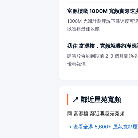
富源樓嘅 1000M 寬頻實際
1000M 光纖計劃理論下載速度可達 
以獲得最佳效能。
我住 富源樓，寬頻就嚟約滿應
建議於合約到期前 2-3 個月開始格價
優惠報價。
📍 鄰近屋苑寬頻
同 富源樓 鄰近嘅屋苑寬頻：
→ 查看全港 5,600+ 屋苑寬頻