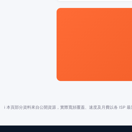
ℹ️ 本頁部分資料來自公開資源，實際寬頻覆蓋、速度及月費以各 ISP 最新公