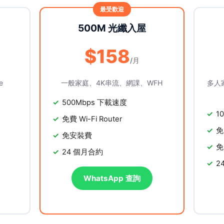
500M 光纖入屋
$158
/月
e
一般家庭、4K串流、網課、WFH
多人
500Mbps 下載速度
1
免費 Wi-Fi Router
免
免安裝費
免
24 個月合約
2
WhatsApp 查詢