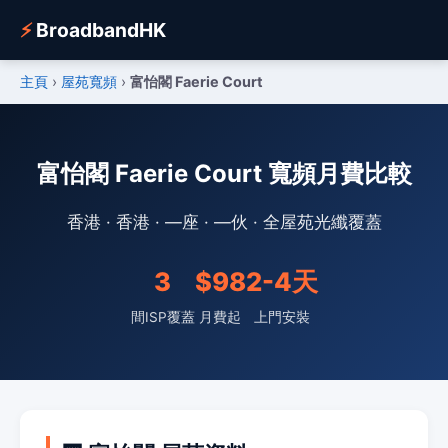
⚡
BroadbandHK
主頁
›
屋苑寬頻
›
富怡閣 Faerie Court
富怡閣 Faerie Court 寬頻月費比較
香港 · 香港 · —座 · —伙 · 全屋苑光纖覆蓋
3
$98
2-4天
間ISP覆蓋
月費起
上門安裝