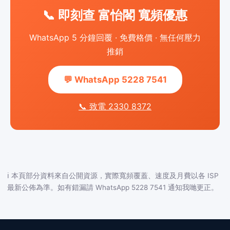
📞 即刻查 富怡閣 寬頻優惠
WhatsApp 5 分鐘回覆 · 免費格價 · 無任何壓力
推銷
💬 WhatsApp 5228 7541
📞 致電 2330 8372
ℹ️ 本頁部分資料來自公開資源，實際寬頻覆蓋、速度及月費以各 ISP
最新公佈為準。如有錯漏請 WhatsApp 5228 7541 通知我哋更正。