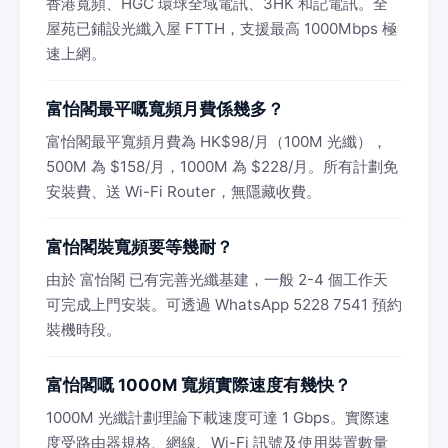
香港寬頻、HGC 環球全域電訊、3HK 和記電訊。全
屋苑已鋪設光纖入屋 FTTH，支援最高 1000Mbps 極
速上網。
富怡閣最平嘅寬頻月費係幾多？
富怡閣最平寬頻月費為 HK$98/月（100M 光纖），
500M 為 $158/月，1000M 為 $228/月。所有計劃免
安裝費、送 Wi-Fi Router，無隱藏收費。
富怡閣裝寬頻要等幾耐？
由於 富怡閣 已有完善光纖基建，一般 2-4 個工作天
可完成上門安裝。可透過 WhatsApp 5228 7541 預約
裝機時段。
富怡閣嘅 1000M 寬頻實際速度有幾快？
1000M 光纖計劃理論下載速度可達 1 Gbps。實際速
度受路由器規格、網線、Wi-Fi 訊號及使用裝置數量