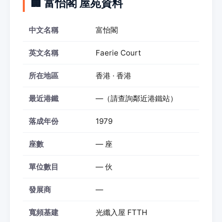
🏢 富怡閣 屋苑資料
中文名稱
富怡閣
英文名稱
Faerie Court
所在地區
香港 · 香港
最近港鐵
—（請查詢鄰近港鐵站）
落成年份
1979
座數
— 座
單位數目
— 伙
發展商
—
寬頻基建
光纖入屋 FTTH