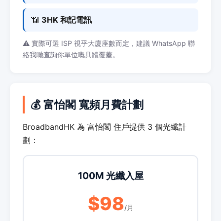
📶
3HK 和記電訊
⚠️ 實際可選 ISP 視乎大廈座數而定，建議 WhatsApp 聯
絡我哋查詢你單位嘅具體覆蓋。
💰 富怡閣 寬頻月費計劃
BroadbandHK 為 富怡閣 住戶提供 3 個光纖計
劃：
100M 光纖入屋
$98
/月