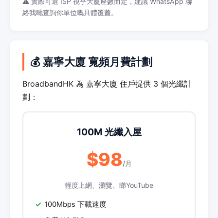
⚠️ 實際可選 ISP 視乎大廈座數而定，建議 WhatsApp 聯
絡我哋查詢你單位嘅具體覆蓋。
💰 嘉寧大廈 寬頻月費計劃
BroadbandHK 為 嘉寧大廈 住戶提供 3 個光纖計
劃：
100M 光纖入屋
$98
/月
輕度上網、瀏覽、睇YouTube
100Mbps 下載速度