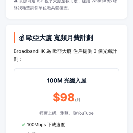
⚠️ 實際可選 ISP 視乎大廈座數而定，建議 WhatsApp 聯
絡我哋查詢你單位嘅具體覆蓋。
💰 歐亞大廈 寬頻月費計劃
BroadbandHK 為 歐亞大廈 住戶提供 3 個光纖計
劃：
100M 光纖入屋
$98
/月
輕度上網、瀏覽、睇YouTube
100Mbps 下載速度