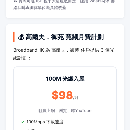
⚠️ 實際可選 ISP 視乎大廈座數而定，建議 WhatsApp 聯
絡我哋查詢你單位嘅具體覆蓋。
💰 高爾夫．御苑 寬頻月費計劃
BroadbandHK 為 高爾夫．御苑 住戶提供 3 個光
纖計劃：
100M 光纖入屋
$98
/月
輕度上網、瀏覽、睇YouTube
100Mbps 下載速度