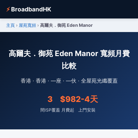
⚡
BroadbandHK
主頁
›
屋苑寬頻
›
高爾夫．御苑 Eden Manor
高爾夫．御苑 Eden Manor 寬頻月費
比較
香港 · 香港 · —座 · —伙 · 全屋苑光纖覆蓋
3
$98
2-4天
間ISP覆蓋
月費起
上門安裝