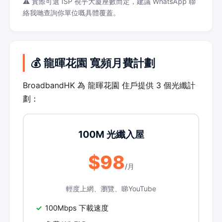
⚠️ 實際可選 ISP 視乎大廈座數而定，建議 WhatsApp 聯
絡我哋查詢你單位嘅具體覆蓋。
💰 龍暉花園 寬頻月費計劃
BroadbandHK 為 龍暉花園 住戶提供 3 個光纖計
劃：
100M 光纖入屋
$98
/月
輕度上網、瀏覽、睇YouTube
100Mbps 下載速度