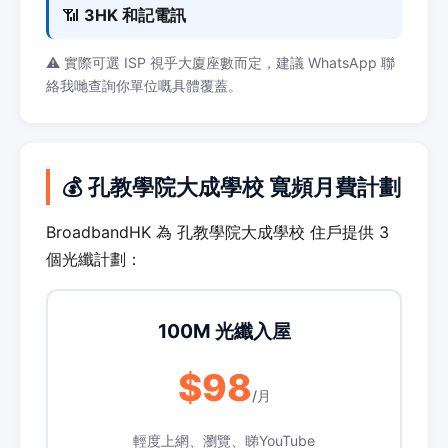
📶
3HK 和記電訊
⚠️ 實際可選 ISP 視乎大廈座數而定，建議 WhatsApp 聯
絡我哋查詢你單位嘅具體覆蓋。
💰 孔教學院大成學校 寬頻月費計劃
BroadbandHK 為 孔教學院大成學校 住戶提供 3
個光纖計劃：
100M 光纖入屋
$98
/月
輕度上網、瀏覽、睇YouTube