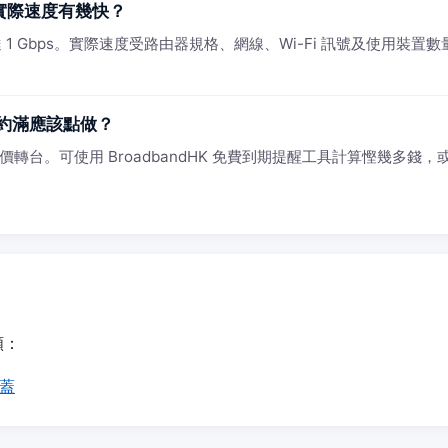
頻實際速度有幾快？
1 Gbps。實際速度受路由器規格、網線、Wi-Fi 訊號及使用裝置數量影
約滿應該點做？
價轉台。可使用 BroadbandHK 免費到期提醒工具計算慳幾多錢，或 
頻：
覆蓋