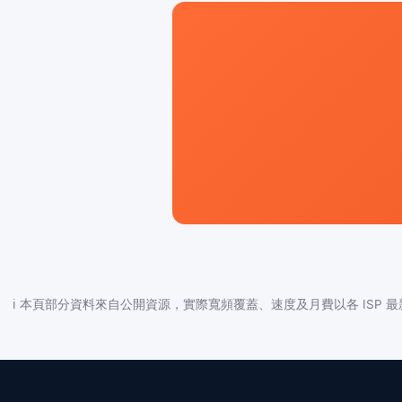
ℹ️ 本頁部分資料來自公開資源，實際寬頻覆蓋、速度及月費以各 ISP 最新公