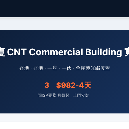
NT Commercial Buildi
香港 · 香港 · —座 · —伙 · 全屋苑光纖覆蓋
3
$98
2-4天
間ISP覆蓋
月費起
上門安裝