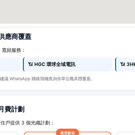
頻供應商覆蓋
廈 寬頻服務：
📶
HGC 環球全域電訊
📶
3H
，建議 WhatsApp 聯絡我哋查詢你單位嘅具體覆蓋。
頻月費計劃
大廈 住戶提供 3 個光纖計劃：