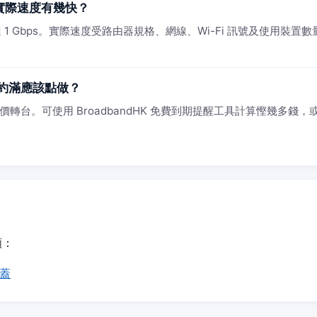
寬頻實際速度有幾快？
1 Gbps。實際速度受路由器規格、網線、Wi-Fi 訊號及使用裝置數量影
嚟約滿應該點做？
價轉台。可使用 BroadbandHK 免費到期提醒工具計算慳幾多錢，或 
頻：
覆蓋