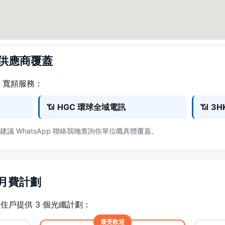
寬頻供應商覆蓋
1) 寬頻服務：
📶
HGC 環球全域電訊
📶
3H
，建議 WhatsApp 聯絡我哋查詢你單位嘅具體覆蓋。
寬頻月費計劃
11) 住戶提供 3 個光纖計劃：