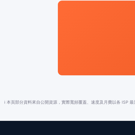
ℹ️ 本頁部分資料來自公開資源，實際寬頻覆蓋、速度及月費以各 ISP 最新公