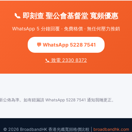
📞 即刻查 聖公會基督堂 寬頻優惠
WhatsApp 5 分鐘回覆 · 免費格價 · 無任何壓力推銷
💬 WhatsApp 5228 7541
📞 致電 2330 8372
佈為準。如有錯漏請 WhatsApp 5228 7541 通知我哋更正。
© 2026 BroadbandHK 香港光纖寬頻格價比較 |
broadbandhk.com