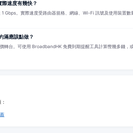
頻實際速度有幾快？
1 Gbps。實際速度受路由器規格、網線、Wi-Fi 訊號及使用裝置數量影
約滿應該點做？
價轉台。可使用 BroadbandHK 免費到期提醒工具計算慳幾多錢，或 
頻：
覆蓋