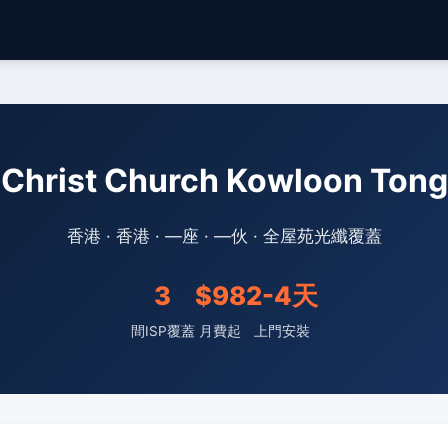
rist Church Kowloon T
香港 · 香港 · —座 · —伙 · 全屋苑光纖覆蓋
3
$98
2-4天
間ISP覆蓋
月費起
上門安裝