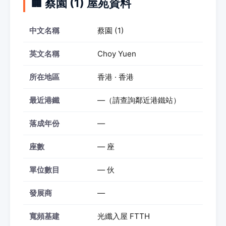
🏢 蔡園 (1) 屋苑資料
中文名稱
蔡園 (1)
英文名稱
Choy Yuen
所在地區
香港 · 香港
最近港鐵
—（請查詢鄰近港鐵站）
落成年份
—
座數
— 座
單位數目
— 伙
發展商
—
寬頻基建
光纖入屋 FTTH