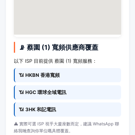
📡 蔡園 (1) 寬頻供應商覆蓋
以下 ISP 目前提供 蔡園 (1) 寬頻服務：
📶
HKBN 香港寬頻
📶
HGC 環球全域電訊
📶
3HK 和記電訊
⚠️ 實際可選 ISP 視乎大廈座數而定，建議 WhatsApp 聯
絡我哋查詢你單位嘅具體覆蓋。