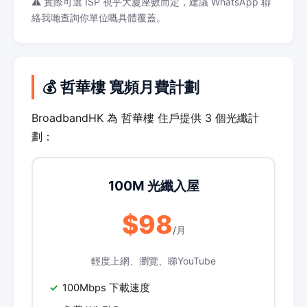
⚠️ 實際可選 ISP 視乎大廈座數而定，建議 WhatsApp 聯
絡我哋查詢你單位嘅具體覆蓋。
💰 哲華樓 寬頻月費計劃
BroadbandHK 為 哲華樓 住戶提供 3 個光纖計
劃：
100M 光纖入屋
$98
/月
輕度上網、瀏覽、睇YouTube
100Mbps 下載速度