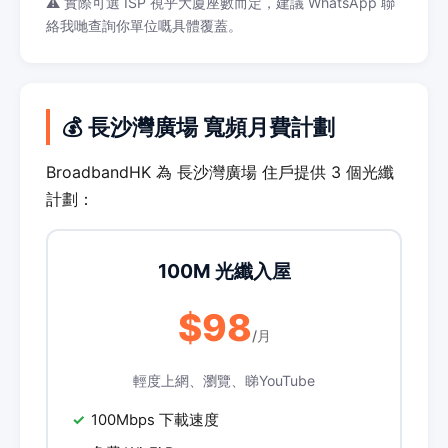
⚠️ 實際可選 ISP 視乎大廈座數而定，建議 WhatsApp 聯
絡我哋查詢你單位嘅具體覆蓋。
💰 長沙灣廣場 寬頻月費計劃
BroadbandHK 為 長沙灣廣場 住戶提供 3 個光纖
計劃：
100M 光纖入屋
$98
/月
輕度上網、瀏覽、睇YouTube
100Mbps 下載速度