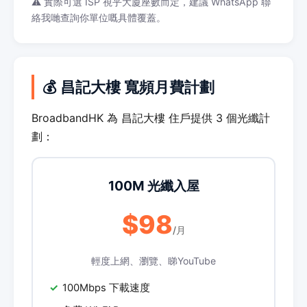
⚠️ 實際可選 ISP 視乎大廈座數而定，建議 WhatsApp 聯
絡我哋查詢你單位嘅具體覆蓋。
💰 昌記大樓 寬頻月費計劃
BroadbandHK 為 昌記大樓 住戶提供 3 個光纖計
劃：
100M 光纖入屋
$98
/月
輕度上網、瀏覽、睇YouTube
100Mbps 下載速度