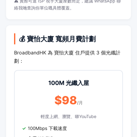
⚠️ 實際可選 ISP 視乎大廈座數而定，建議 WhatsApp 聯
絡我哋查詢你單位嘅具體覆蓋。
💰 寶怡大廈 寬頻月費計劃
BroadbandHK 為 寶怡大廈 住戶提供 3 個光纖計
劃：
100M 光纖入屋
$98
/月
輕度上網、瀏覽、睇YouTube
100Mbps 下載速度