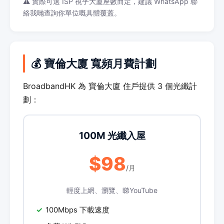
⚠️ 實際可選 ISP 視乎大廈座數而定，建議 WhatsApp 聯
絡我哋查詢你單位嘅具體覆蓋。
💰 寶倫大廈 寬頻月費計劃
BroadbandHK 為 寶倫大廈 住戶提供 3 個光纖計
劃：
100M 光纖入屋
$98
/月
輕度上網、瀏覽、睇YouTube
100Mbps 下載速度