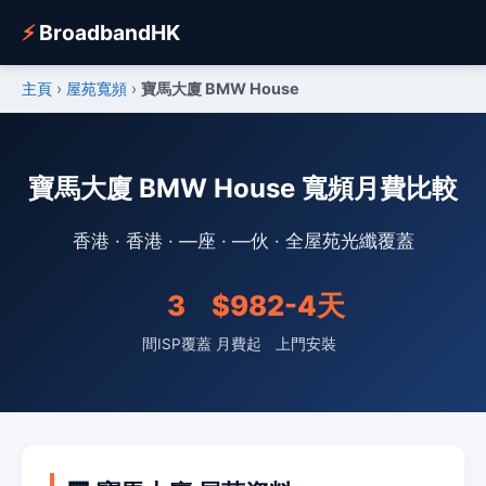
⚡
BroadbandHK
主頁
›
屋苑寬頻
›
寶馬大廈 BMW House
寶馬大廈 BMW House 寬頻月費比較
香港 · 香港 · —座 · —伙 · 全屋苑光纖覆蓋
3
$98
2-4天
間ISP覆蓋
月費起
上門安裝