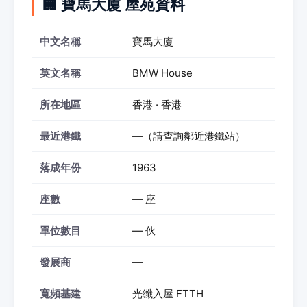
🏢 寶馬大廈 屋苑資料
中文名稱
寶馬大廈
英文名稱
BMW House
所在地區
香港 · 香港
最近港鐵
—（請查詢鄰近港鐵站）
落成年份
1963
座數
— 座
單位數目
— 伙
發展商
—
寬頻基建
光纖入屋 FTTH