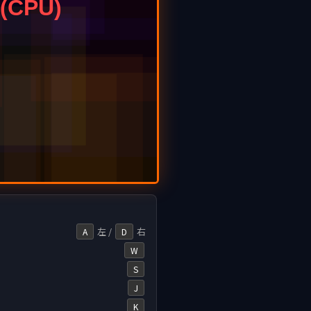
左 /
右
A
D
W
S
J
K