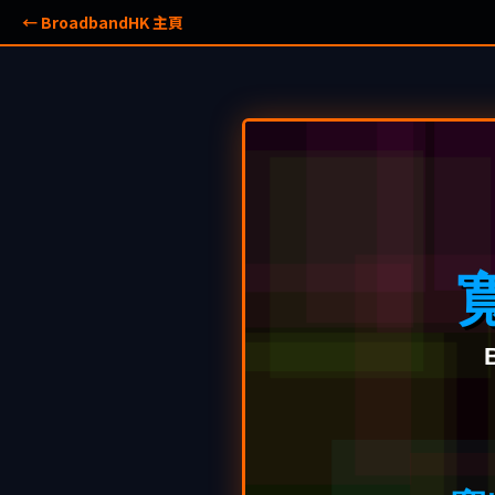
← BroadbandHK 主頁