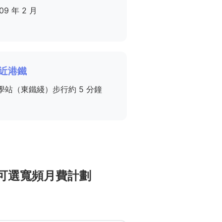
09 年 2 月
近港鐵
學站（東鐵綫）步行約 5 分鐘
Tin 可選寬頻月費計劃