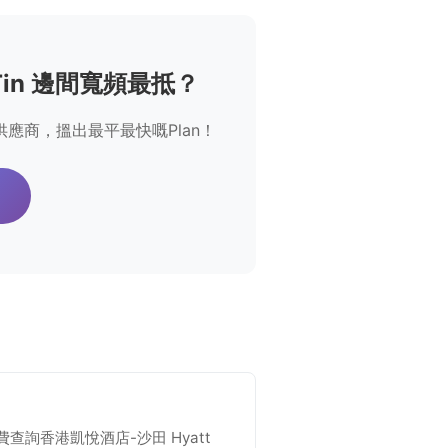
a Tin 邊間寬頻最抵？
嘅寬頻供應商，搵出最平最快嘅Plan！
詢香港凱悅酒店-沙田 Hyatt