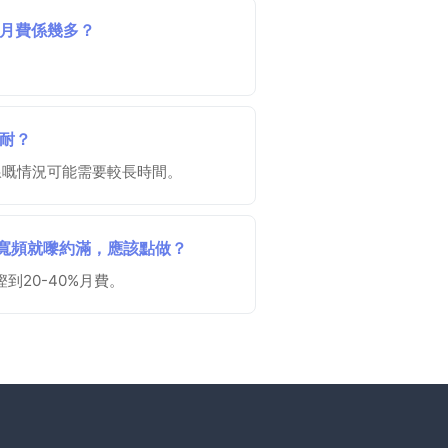
平嘅寬頻月費係幾多？
要幾耐？
線嘅情況可能需要較長時間。
nity)，寬頻就嚟約滿，應該點做？
20-40%月費。